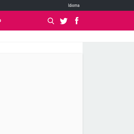
Idioma
O