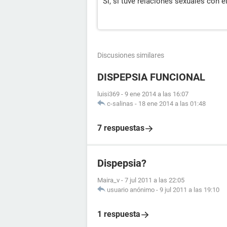
Si, si tuve relaciones sexuales con el
Discusiones similares
DISPEPSIA FUNCIONAL
luisi369
-
9 ene 2014 a las 16:07
c-salinas
-
18 ene 2014 a las 01:48
7 respuestas
Dispepsia?
Maira_v
-
7 jul 2011 a las 22:05
usuario anónimo
-
9 jul 2011 a las 19:10
1 respuesta