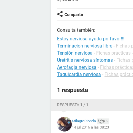
Compartir
Consulta también:
Estoy nerviosa ayuda porfavor!!!!
Terminacion nerviosa libre
-
Fichas p
Tensión nerviosa
-
Fichas prácticas 
Uretritis nerviosa síntomas
-
Fichas 
Aerofagia nerviosa
-
Fichas práctica
Taquicardia nerviosa
-
Fichas prácti
1 respuesta
RESPUESTA 1 / 1
MilagroRionda
5
14 jul 2016 a las 08:23