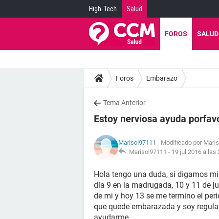
High-Tech
Salud
FOROS
SALUD
Foros
Embarazo
Tema Anterior
Estoy nerviosa ayuda porfavor
Marisol97111
- Modificado por Maris
Marisol97111 -
19 jul 2016 a las
Hola tengo una duda, si digamos mi m
día 9 en la madrugada, 10 y 11 de ju
de mi y hoy 13 se me termino el per
que quede embarazada y soy regular
ayudarme