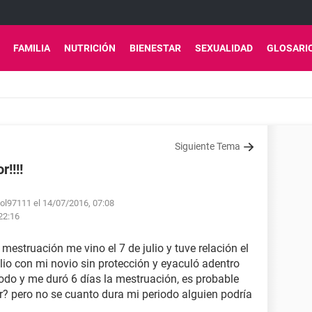
FAMILIA
NUTRICIÓN
BIENESTAR
SEXUALIDAD
GLOSARI
Siguiente Tema
!!!!
ol97111 el 14/07/2016, 07:08
 22:16
estruación me vino el 7 de julio y tuve relación el
lio con mi novio sin protección y eyaculó adentro
iodo y me duró 6 días la mestruación, es probable
? pero no se cuanto dura mi periodo alguien podría