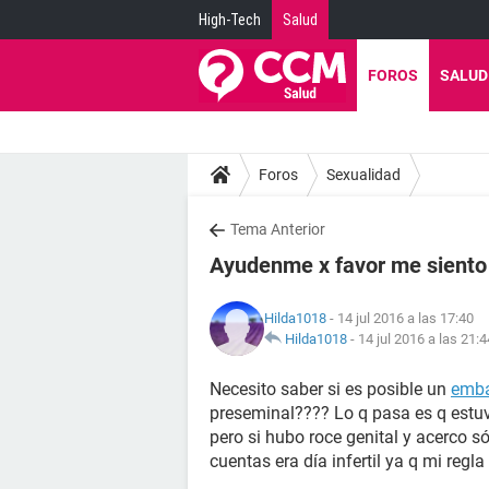
High-Tech
Salud
FOROS
SALUD
Foros
Sexualidad
Tema Anterior
Ayudenme x favor me siento
Hilda1018
- 14 jul 2016 a las 17:40
Hilda1018
-
14 jul 2016 a las 21:4
Necesito saber si es posible un
emb
preseminal???? Lo q pasa es q estu
pero si hubo roce genital y acerco s
cuentas era día infertil ya q mi regla