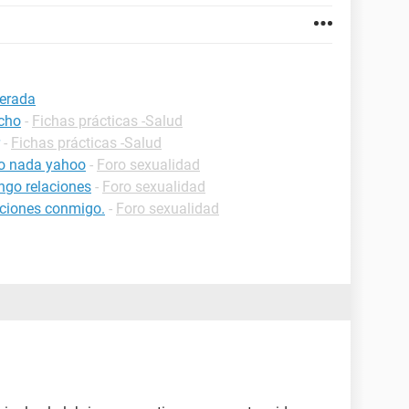
perada
echo
-
Fichas prácticas -Salud
-
Fichas prácticas -Salud
to nada yahoo
-
Foro sexualidad
ngo relaciones
-
Foro sexualidad
laciones conmigo.
-
Foro sexualidad