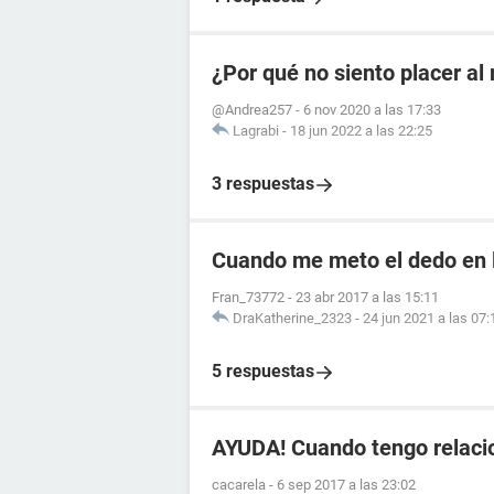
¿Por qué no siento placer a
@Andrea257
-
6 nov 2020 a las 17:33
Lagrabi
-
18 jun 2022 a las 22:25
3 respuestas
Cuando me meto el dedo en l
Fran_73772
-
23 abr 2017 a las 15:11
DraKatherine_2323
-
24 jun 2021 a las 07:
5 respuestas
AYUDA! Cuando tengo relaci
cacarela
-
6 sep 2017 a las 23:02