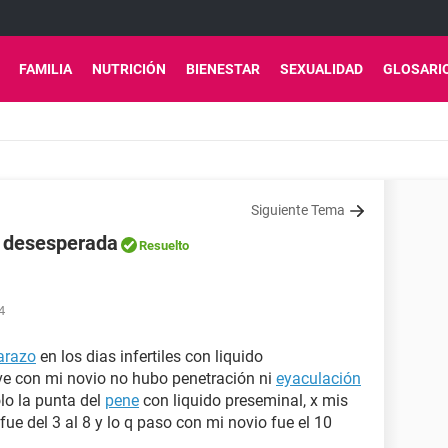
FAMILIA
NUTRICIÓN
BIENESTAR
SEXUALIDAD
GLOSARI
Siguiente Tema
 desesperada
Resuelto
4
arazo
en los dias infertiles con liquido
ve con mi novio no hubo penetración ni
eyaculación
ólo la punta del
pene
con liquido preseminal, x mis
 fue del 3 al 8 y lo q paso con mi novio fue el 10