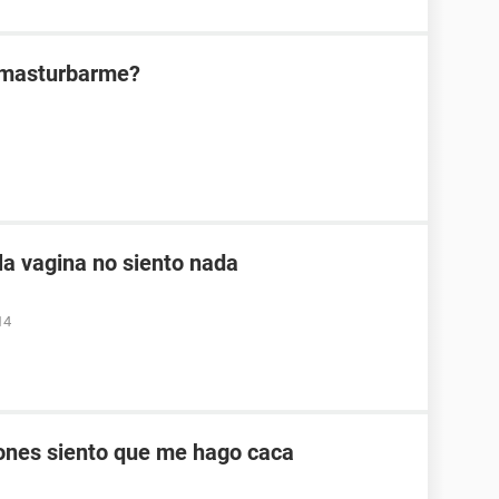
l masturbarme?
a vagina no siento nada
14
ones siento que me hago caca