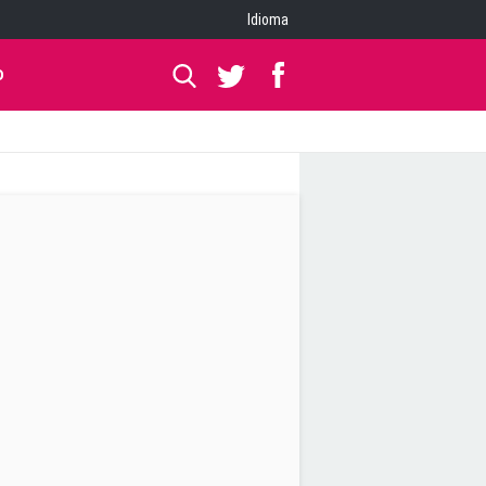
Idioma
O