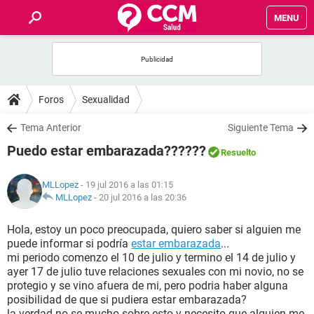
MENU
INICIO
FOROS
Foros
Sexualidad
SALUD
Tema Anterior
Siguiente Tema
Puedo estar embarazada??????
Resuelto
FAMILIA
MLLopez
- 19 jul 2016 a las 01:15
NUTRICIÓN
MLLopez
-
20 jul 2016 a las 20:36
Hola, estoy un poco preocupada, quiero saber si alguien me
BIENESTAR
puede informar si podría
estar embarazada
...
mi periodo comenzo el 10 de julio y termino el 14 de julio y
SEXUALIDAD
ayer 17 de julio tuve relaciones sexuales con mi novio, no se
protegio y se vino afuera de mi, pero podria haber alguna
posibilidad de que si pudiera estar embarazada?
GLOSARIO
la verdad no se mucho sobre esto y necesito que alguien me