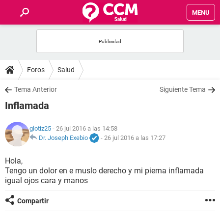
MENU
INICIO
FOROS
Foros
Salud
SALUD
Tema Anterior
Siguiente Tema
Inflamada
FAMILIA
glotiz25
- 26 jul 2016 a las 14:58
NUTRICIÓN
Dr. Joseph Exebio
-
26 jul 2016 a las 17:27
Hola,
BIENESTAR
Tengo un dolor en e muslo derecho y mi pierna inflamada
igual ojos cara y manos
SEXUALIDAD
Compartir
GLOSARIO