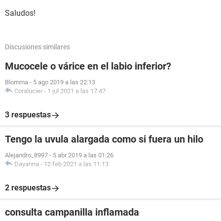
Saludos!
Discusiones similares
Mucocele o várice en el labio inferior?
Blomma
-
5 ago 2019 a las 22:13
Coralucier
-
1 jul 2021 a las 17:47
3 respuestas
Tengo la uvula alargada como si fuera un hilo
Alejandro_8997
-
5 abr 2019 a las 01:26
Dayanna
-
12 feb 2021 a las 11:13
2 respuestas
consulta campanilla inflamada