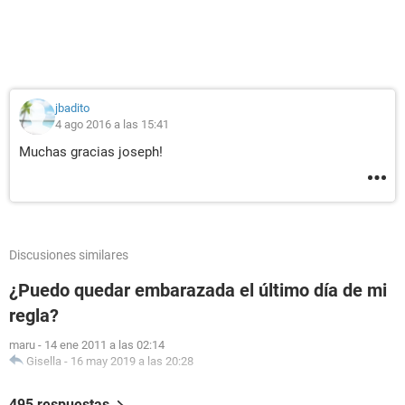
jbadito
4 ago 2016 a las 15:41
Muchas gracias joseph!
Discusiones similares
¿Puedo quedar embarazada el último día de mi
regla?
maru
-
14 ene 2011 a las 02:14
Gisella
-
16 may 2019 a las 20:28
495 respuestas