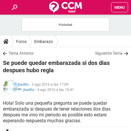
MENU
INICIO
FOROS
Foros
Embarazo
SALUD
Tema Anterior
Siguiente Tema
Se puede quedar embarazada si dos dias
FAMILIA
despues hubo regla
NUTRICIÓN
jbadito
- 3 ago 2016 a las 17:09
jbadito
-
4 ago 2016 a las 15:41
BIENESTAR
Hola! Solo una pequeña pregunta se puede quedar
embarazada si despues de tener relaciones dos dias
SEXUALIDAD
despues me vino mi periodo es posible esto estare
esperando respuesta muchas gracias.
GLOSARIO