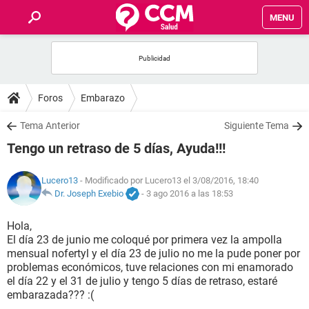
MENU
INICIO
FOROS
Foros
Embarazo
SALUD
Tema Anterior
Siguiente Tema
Tengo un retraso de 5 días, Ayuda!!!
FAMILIA
Lucero13
- Modificado por Lucero13 el 3/08/2016, 18:40
NUTRICIÓN
Dr. Joseph Exebio
-
3 ago 2016 a las 18:53
Hola,
BIENESTAR
El día 23 de junio me coloqué por primera vez la ampolla
mensual nofertyl y el día 23 de julio no me la pude poner por
SEXUALIDAD
problemas económicos, tuve relaciones con mi enamorado
el día 22 y el 31 de julio y tengo 5 días de retraso, estaré
embarazada??? :(
GLOSARIO