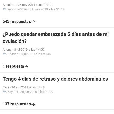
Anonimo
-
26 nov 2011 a las 22:12
anonimo0026
-
31 may 2019 a las 21:49
543 respuestas
¿Puedo quedar embarazada 5 días antes de mi
ovulación?
Arleny
-
8 jul 2019 a las 14:00
Dr.Josh
-
8 jul 2019 a las 23:45
1 respuesta
Tengo 4 días de retraso y dolores abdominales
Ceci
-
14 abr 2011 a las 03:48
Zay_24
-
30 jun 2020 a las 21:09
137 respuestas