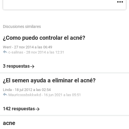
Discusiones similares
¿Como puedo controlar el acné?
Wen!
-
27 nov 2014 a las 06:49
c-salinas
-
28 nov 2014 a las 12:31
3 respuestas
¿El semen ayuda a eliminar el acné?
Linda
-
18 jul 2012 a las 02:54
MaurIcoosbskkwkd
-
16 jun 2021 a las 05:51
142 respuestas
acne