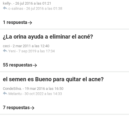
kelly-.
-
26 jul 2016 a las 01:21
c-salinas
-
26 jul 2016 a las 01:38
1 respuesta
¿La orina ayuda a eliminar el acné?
ceci
-
2 mar 2011 a las 12:40
Yeni
-
7 sep 2019 a las 17:34
55 respuestas
el semen es Bueno para quitar el acne?
CondeSilva.
-
19 mar 2016 a las 16:50
Melantu
-
30 oct 2022 a las 14:33
7 respuestas