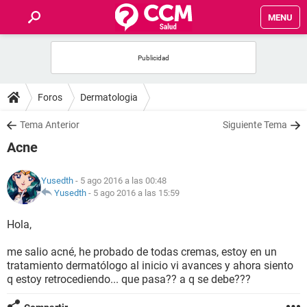
MENU
INICIO
FOROS
Foros
Dermatologia
SALUD
Tema Anterior
Siguiente Tema
Acne
FAMILIA
Yusedth
- 5 ago 2016 a las 00:48
NUTRICIÓN
Yusedth
-
5 ago 2016 a las 15:59
Hola,
BIENESTAR
me salio acné, he probado de todas cremas, estoy en un
SEXUALIDAD
tratamiento dermatólogo al inicio vi avances y ahora siento
q estoy retrocediendo... que pasa?? a q se debe???
GLOSARIO