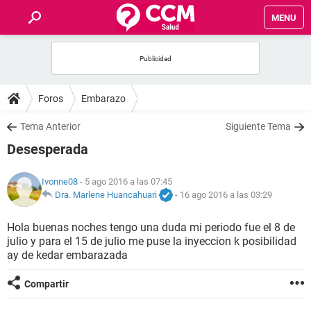
MENU
INICIO
FOROS
Foros
Embarazo
SALUD
Tema Anterior
Siguiente Tema
Desesperada
FAMILIA
Ivonne08
- 5 ago 2016 a las 07:45
NUTRICIÓN
Dra. Marlene Huancahuari
-
16 ago 2016 a las 03:29
Hola buenas noches tengo una duda mi periodo fue el 8 de
BIENESTAR
julio y para el 15 de julio me puse la inyeccion k posibilidad
ay de kedar embarazada
SEXUALIDAD
Compartir
GLOSARIO