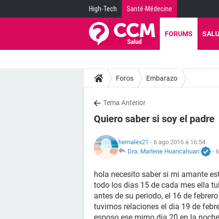
High-Tech
Santé-Médecine
FORUMS
SAL
Foros
Embarazo
Tema Anterior
Quiero saber si soy el padre
hernalex21
- 6 ago 2016 à 16:54
Dra. Marlene Huancahuari
-
6
hola necesito saber si mi amante es
todo los dias 15 de cada mes ella tu
antes de su periodo, el 16 de febrer
tuvimos relaciones el dia 19 de febr
esposo ese mimo dia 20 en la noche, 