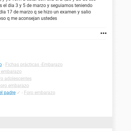
 el dia 3 y 5 de marzo y seguiamos teniendo
dia 17 de marzo q se hizo un examen y salio
poso q me aconsejan ustedes
o
-
Fichas prácticas -Embarazo
 embarazo
ro adolescentes
Foro embarazo
el padre
✓
-
Foro embarazo