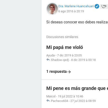
Dra. Marlene Huancahuari
6 ago 2016 à 20:19
Si deseas conocer eso debes realizar
Discusiones similares
Mi papá me violó
Ayuda
-
7 dic 2019 à 23:05
Shadow-qedj
-
8 dic 2019 à 00:18
1 respuesta
Mi pene es más grande que 
Maicol
-
19 jul 2022 à 10:46
Pacheco604
-
27 jul 2022 à 08:59