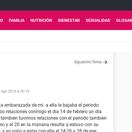
UD
FAMILIA
NUTRICIÓN
BIENESTAR
SEXUALIDAD
GLOSAR
Siguiente Tema
 ago 2016 à 20:19
ta embarazada de mi. a ella le bajaba el periodo
bo relaciones conmigo el dia 14 de febrero un dia
o tambien tuvimos relaciones con el periodo tambien
ero y el 20 en la manana resulta q estuvo con su
y yo volvi a estar con ella el 24,26 y 28 de ese