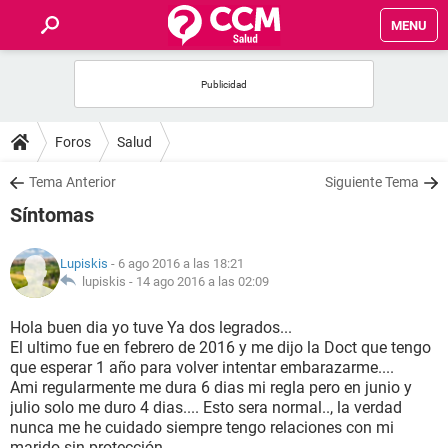
MENU
INICIO
FOROS
Foros
Salud
SALUD
Tema Anterior
Siguiente Tema
Síntomas
FAMILIA
Lupiskis
- 6 ago 2016 a las 18:21
NUTRICIÓN
lupiskis -
14 ago 2016 a las 02:09
Hola buen dia yo tuve Ya dos legrados...
BIENESTAR
El ultimo fue en febrero de 2016 y me dijo la Doct que tengo
que esperar 1 año para volver intentar embarazarme....
SEXUALIDAD
Ami regularmente me dura 6 dias mi regla pero en junio y
julio solo me duro 4 dias.... Esto sera normal.., la verdad
nunca me he cuidado siempre tengo relaciones con mi
GLOSARIO
marido sin protección.....