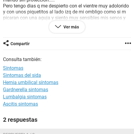
Pero tengo dias q me despierto con el vientre muy adolorido
y con unos piquetitos al lado izq de mi ombligo como si m
picaran con una aguja y siento muy sensibles mis senos y
mucha comezón en los pezones a alguin le pasa o le ha
Ver más
pasado igual o similar a lo q yo siento?
La verdad no quiero hacerme una prueba de embarazo x
miedo a q salga positivo y vuelva a perder a mi bebé...
Compartir
La verdad un hijo es lo q más anhelamos mi esposo y
yooo....
Consulta también:
Síntomas
Sintomas del sida
Hernia umbilical síntomas
Gardnerella sintomas
Lumbalgia sintomas
Ascitis sintomas
2 respuestas