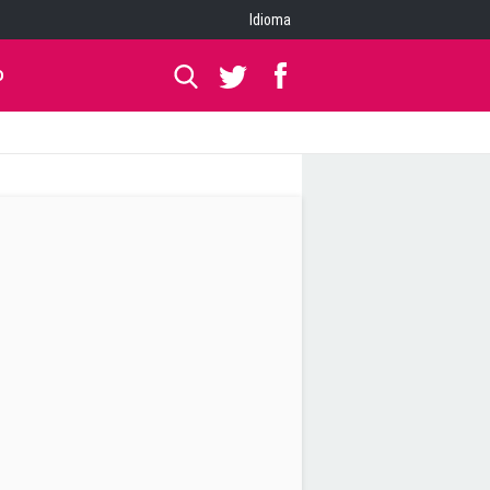
Idioma
O