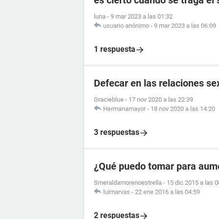
es cierto cuando se traga el
luna
-
9 mar 2023 a las 01:32
usuario anónimo
-
9 mar 2023 a las 06:09
1 respuesta
Defecar en las relaciones se
Gracieblue
-
17 nov 2020 a las 22:39
Hermanamayor
-
18 nov 2020 a las 14:20
3 respuestas
¿Qué puedo tomar para aume
Smeraldamorenoestrella
-
15 dic 2015 a las 0
luimarvas
-
22 ene 2016 a las 04:59
2 respuestas