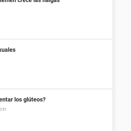
 semen crece las nalgas
xuales
ntar los glúteos?
0:51