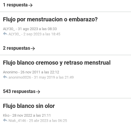
1 respuesta
Flujo por menstruacion o embarazo?
ALY30_
-
31 ago 2023 a las 08:33
ALY30_
-
2 sep 2023 a las 18:45
2 respuestas
Flujo blanco cremoso y retraso menstrual
Anonimo
-
26 nov 2011 a las 22:12
anonimo0026
-
31 may 2019 a las 21:49
543 respuestas
Flujo blanco sin olor
Kko
-
28 nov 2022 a las 21:11
Niak_4146
-
25 abr 2023 a las 06:25