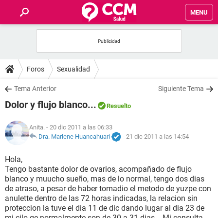
MENU
INICIO
FOROS
Foros
Sexualidad
SALUD
Tema Anterior
Siguiente Tema
Dolor y flujo blanco...
Resuelto
FAMILIA
Anita.
- 20 dic 2011 a las 06:33
NUTRICIÓN
Dra. Marlene Huancahuari
-
21 dic 2011 a las 14:54
Hola,
BIENESTAR
Tengo bastante dolor de ovarios, acompañado de flujo
blanco y muucho sueño, mas de lo normal, tengo dos dias
SEXUALIDAD
de atraso, a pesar de haber tomadio el metodo de yuzpe con
anulette dentro de las 72 horas indicadas, la relacion sin
proteccion la tuve el dia 11 de dic dando lugar al dia 23 de
GLOSARIO
mi cilo qe normalmente son de 30 a 31 dias--- Mi consulta