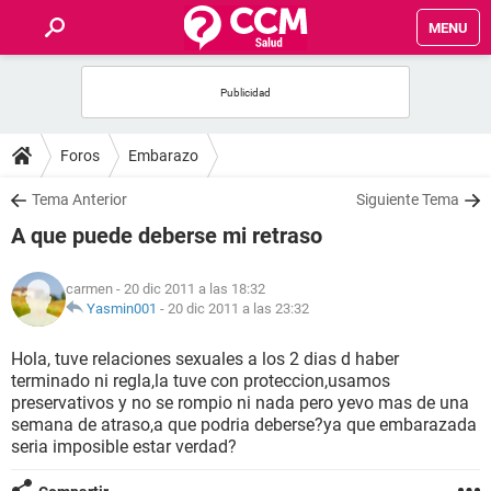
MENU
INICIO
FOROS
Foros
Embarazo
SALUD
Tema Anterior
Siguiente Tema
A que puede deberse mi retraso
FAMILIA
carmen
- 20 dic 2011 a las 18:32
NUTRICIÓN
Yasmin001
-
20 dic 2011 a las 23:32
Hola, tuve relaciones sexuales a los 2 dias d haber
BIENESTAR
terminado ni regla,la tuve con proteccion,usamos
preservativos y no se rompio ni nada pero yevo mas de una
SEXUALIDAD
semana de atraso,a que podria deberse?ya que embarazada
seria imposible estar verdad?
GLOSARIO