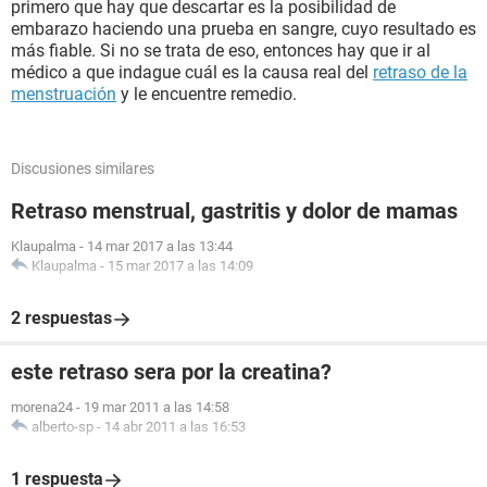
primero que hay que descartar es la posibilidad de
embarazo haciendo una prueba en sangre, cuyo resultado es
más fiable. Si no se trata de eso, entonces hay que ir al
médico a que indague cuál es la causa real del
retraso de la
menstruación
y le encuentre remedio.
Discusiones similares
Retraso menstrual, gastritis y dolor de mamas
Klaupalma
-
14 mar 2017 a las 13:44
Klaupalma
-
15 mar 2017 a las 14:09
2 respuestas
este retraso sera por la creatina?
morena24
-
19 mar 2011 a las 14:58
alberto-sp
-
14 abr 2011 a las 16:53
1 respuesta