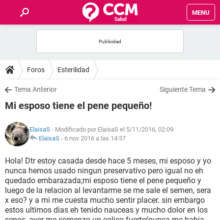
MENU
INICIO
FOROS
Foros
Esterilidad
SALUD
Tema Anterior
Siguiente Tema
Mi esposo tiene el pene pequeño!
FAMILIA
ElaisaS
- Modificado por ElaisaS el 5/11/2016, 02:09
NUTRICIÓN
ElaisaS
-
6 nov 2016 a las 14:57
Hola! Dtr estoy casada desde hace 5 meses, mi esposo y yo
BIENESTAR
nunca hemos usado ningun preservativo pero igual no eh
quedado embarazada;mi esposo tiene el pene pequeño y
SEXUALIDAD
luego de la relacion al levantarme se me sale el semen, sera
x eso? y a mi me cuesta mucho sentir placer. sin embargo
estos ultimos dias eh tenido nauceas y mucho dolor en los
GLOSARIO
senos, ayer me comenzo un colico fuerte(nunca me habia