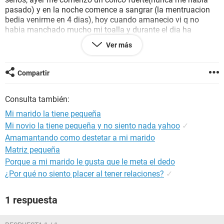
pasado) y en la noche comence a sangrar (la mentruacion
bedia venirme en 4 dias), hoy cuando amanecio vi q no
habia manchado mucho mi toalla y durante el dia ha
seguido el dolor en el vientre y poco sangrado.. Sera la
Ver más
menstruacion con nuevos sintomas o puedo estar
embarazada?
Compartir
Consulta también:
Mi marido la tiene pequeña
Mi novio la tiene pequeña y no siento nada yahoo
✓
Amamantando como destetar a mi marido
Matriz pequeña
Porque a mi marido le gusta que le meta el dedo
¿Por qué no siento placer al tener relaciones?
✓
1 respuesta