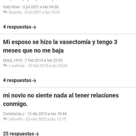
Katy-Roar
-
5 jul 2021 a las 04:36
Ileanita
-
9 jul 2021 a las 10:51
4 respuestas
Mi esposo se hizo la vasectomía y tengo 3
meses que no me baja
Moni_1410
-
7 feb 2019 a las 22:53
c-salinas
-
10 feb 2019 a las 23:26
4 respuestas
mi novio no siente nada al tener relaciones
conmigo.
Constanza.J
-
12 dic 2015 a las 18:44
nilton90
-
20 ene 2022 a las 13:10
25 respuestas