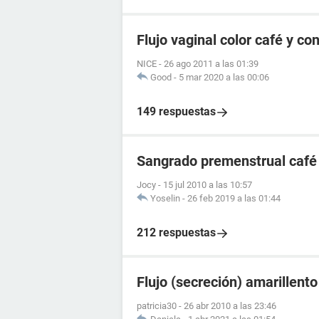
Flujo vaginal color café y co
NICE
-
26 ago 2011 a las 01:39
Good
-
5 mar 2020 a las 00:06
149 respuestas
Sangrado premenstrual café
Jocy
-
15 jul 2010 a las 10:57
Yoselin
-
26 feb 2019 a las 01:44
212 respuestas
Flujo (secreción) amarillento
patricia30
-
26 abr 2010 a las 23:46