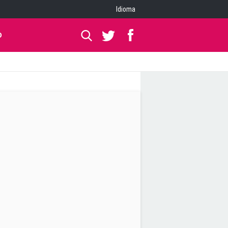
Idioma
O