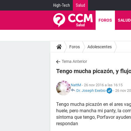
High-Tech
Salud
FOROS
SALUD
Foros
Adolescentes
Tema Anterior
Tengo mucha picazón, y flujo 
NattM
- 26 nov 2016 a las 16:15
Dr. Joseph Exebio
-
26 nov 20
Tengo mucha picazón en el ares vagin
huele, pero mancha mi panty, la com
síntoma que tengo, Porfavor ayuden
respondan