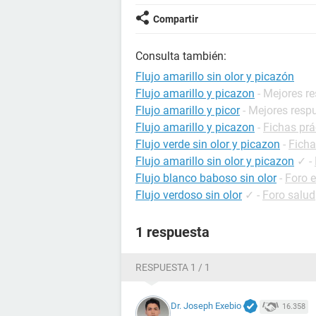
Compartir
Consulta también:
Flujo amarillo sin olor y picazón
Flujo amarillo y picazon
- Mejores r
Flujo amarillo y picor
- Mejores resp
Flujo amarillo y picazon
-
Fichas prá
Flujo verde sin olor y picazon
-
Ficha
Flujo amarillo sin olor y picazon
✓
-
Flujo blanco baboso sin olor
-
Foro 
Flujo verdoso sin olor
✓
-
Foro salud
1 respuesta
RESPUESTA 1 / 1
Dr. Joseph Exebio
16.358