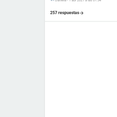
Daniela
-
1 abr 2021 a las 01:54
257 respuestas