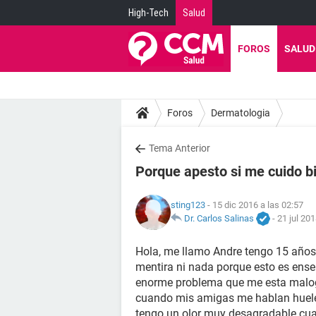
High-Tech
Salud
FOROS
SALUD
Foros
Dermatologia
Tema Anterior
Porque apesto si me cuido b
sting123
- 15 dic 2016 a las 02:57
Dr. Carlos Salinas
-
21 jul 201
Hola, me llamo Andre tengo 15 años y
mentira ni nada porque esto es enser
enorme problema que me esta malogr
cuando mis amigas me hablan huele
tengo un olor muy desagradable cuan