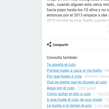
lado , cuando alguien esta cerca mio
hacia popo hasta los 10 años y no 
entonces por el 2013 empeze a oler a
2015 mi olor es muy fuerte cuando 
inclina a mi lado y respira y luego 
puedo evitarlo lo que no entiendo e
calle todos los que estan cerca mio 
todos los dias y me enjuago demasi
Compartir
ilogico pero es cierto que crean q
este problema hace 3 años y no me 
Consulta también:
amigas , me quiero suicidar porque 
tendre algo adentro de mi cuerpo q
Te apesta el culo
mas apesto , no es broma necesito s
Porque huelo a caca si me baño
- M
años y tengo miedo ir al doctor por 
Por que huelo a cola
- Mejores resp
muchas gracias chicos quiero cambi
Que se siente que te chupen el culo
esto les agradecere infinitamente g
Agua por el culo
-
Foro salud
mensaje ADIOS DIOS LOS BENDIGA
Como quitar el olor a culo
✓
-
Foro 
A que huele el culo de una mujer
-
Fo
Le gusta q le lamen el ano
-
Foro se