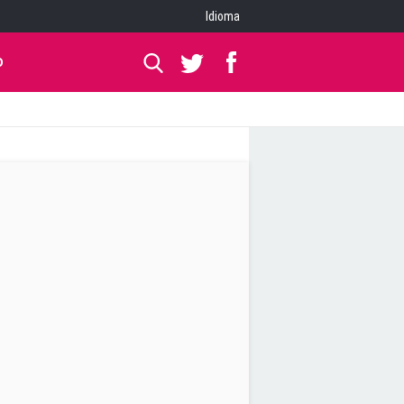
Idioma
O