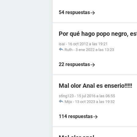
54 respuestas
Por qué hago popo negro, e
isai
-
16 oct 2012 a las 19:21
Ruth
-
3 ene 2022 a las 13:23
22 respuestas
Mal olor Anal es enserio!!!!!
sting123
-
15 jul 2016 a las 06:55
Mija
-
13 oct 2023 a las 19:32
114 respuestas