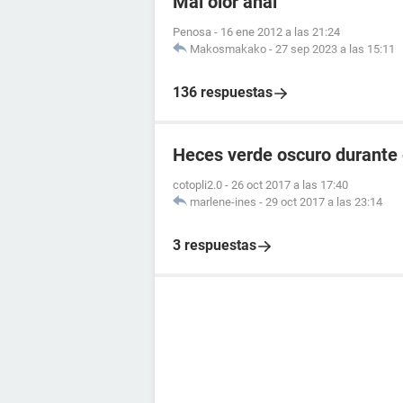
Mal olor anal
Penosa
-
16 ene 2012 a las 21:24
Makosmakako
-
27 sep 2023 a las 15:11
136 respuestas
Heces verde oscuro durante
cotopli2.0
-
26 oct 2017 a las 17:40
marlene-ines
-
29 oct 2017 a las 23:14
3 respuestas