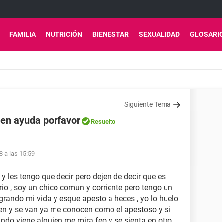
FAMILIA
NUTRICIÓN
BIENESTAR
SEXUALIDAD
GLOSARI
Siguiente Tema
ien ayuda porfavor
Resuelto
8 a las 15:59
 les tengo que decir pero dejen de decir que es
io , soy un chico comun y corriente pero tengo un
ando mi vida y esque apesto a heces , yo lo huelo
n y se van ya me conocen como el apestoso y si
do viene alguien me mira feo y se sienta en otro