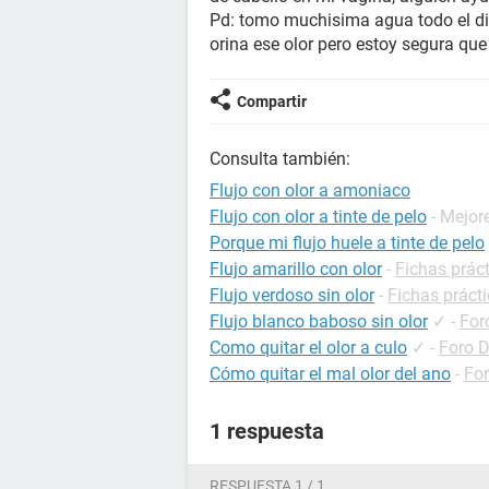
Pd: tomo muchisima agua todo el di
orina ese olor pero estoy segura que
Compartir
Consulta también:
Flujo con olor a amoniaco
Flujo con olor a tinte de pelo
- Mejor
Porque mi flujo huele a tinte de pelo
Flujo amarillo con olor
-
Fichas prác
Flujo verdoso sin olor
-
Fichas práct
Flujo blanco baboso sin olor
✓
-
For
Como quitar el olor a culo
✓
-
Foro 
Cómo quitar el mal olor del ano
-
For
1 respuesta
RESPUESTA 1 / 1