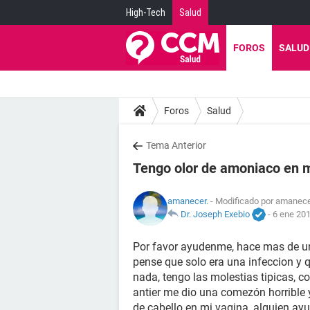
High-Tech
Salud
FOROS
SALUD
Foros
Salud
Tema Anterior
Tengo olor de amoniaco en mi
amanecer.
- Modificado por amanecer
Dr. Joseph Exebio
-
6 ene 201
Por favor ayudenme, hace mas de u
pense que solo era una infeccion y 
nada, tengo las molestias tipicas, com
antier me dio una comezón horrible y
de cabello en mi vagina, alguien ay