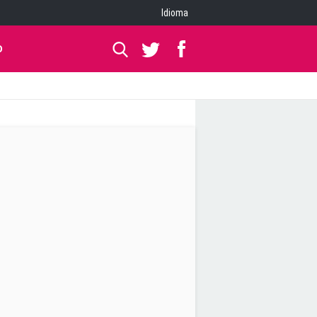
Idioma
O