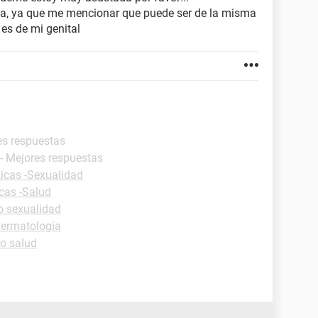
a, ya que me mencionar que puede ser de la misma
 es de mi genital
es respuestas
- Mejores respuestas
ticas -Sexualidad
icas -Salud
o sexualidad
Dermatologia
o salud