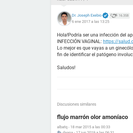
Dr. Joseph Exebio
16.358
6 ene 2017 a las 13:25
Hola!Podría ser una infección del apa
INFECCIÓN VAGINAL:
https://salud
Lo mejor es que vayas a un ginecól
fin de identificar el patógeno involu
Saludos!
Discusiones similares
flujo marrón olor amoníaco
albatq
-
18 mar 2015 a las 00:33
daana
-
17 jun 2019 a las 06:31