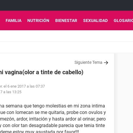
FAMILIA
NUTRICIÓN
BIENESTAR
SEXUALIDAD
GLOSARI
Siguiente Tema
 vagina(olor a tinte de cabello)
. el 6 ene 2017 a las 07:37
7 a las 13:25
na semana que tengo molestias en mi zona intima
que con lomecan se me quitaria, probe con ovulos y
ezón, ardor, irritación y hasta ardor al orinar, pero
 con olor tan desagradable parecia que tenia tinte
udeme estoy muy asustada por favor!!!