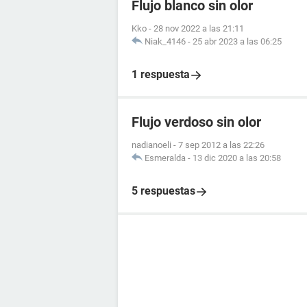
Flujo blanco sin olor
Kko
-
28 nov 2022 a las 21:11
Niak_4146
-
25 abr 2023 a las 06:25
1 respuesta
Flujo verdoso sin olor
nadianoeli
-
7 sep 2012 a las 22:26
Esmeralda
-
13 dic 2020 a las 20:58
5 respuestas