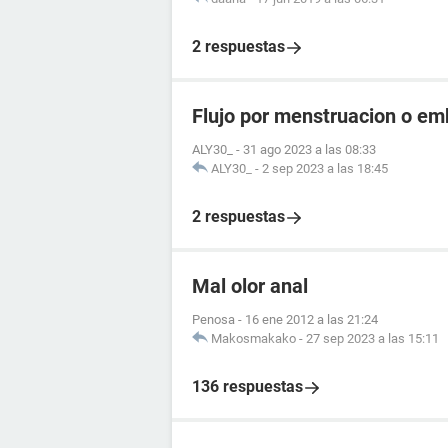
2 respuestas
Flujo por menstruacion o e
ALY30_
-
31 ago 2023 a las 08:33
ALY30_
-
2 sep 2023 a las 18:45
2 respuestas
Mal olor anal
Penosa
-
16 ene 2012 a las 21:24
Makosmakako
-
27 sep 2023 a las 15:11
136 respuestas