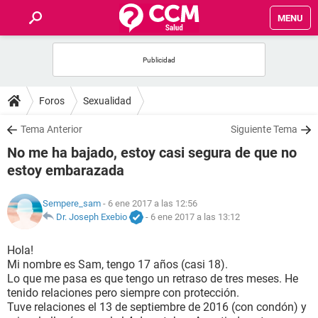
MENU
INICIO
FOROS
Foros
Sexualidad
SALUD
Tema Anterior
Siguiente Tema
No me ha bajado, estoy casi segura de que no
FAMILIA
estoy embarazada
NUTRICIÓN
Sempere_sam
- 6 ene 2017 a las 12:56
Dr. Joseph Exebio
-
6 ene 2017 a las 13:12
BIENESTAR
Hola!
Mi nombre es Sam, tengo 17 años (casi 18).
SEXUALIDAD
Lo que me pasa es que tengo un retraso de tres meses. He
tenido relaciones pero siempre con protección.
Tuve relaciones el 13 de septiembre de 2016 (con condón) y
GLOSARIO