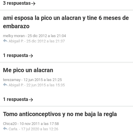
3 respuestas
ami esposa la pico un alacran y tine 6 meses de
embarazo
melky moran
-
25 dic 2012 a las 21:04
Abigail P.
-
25 dic 2012 a las 21:37
1 respuesta
Me pico un alacran
terezamay
-
12 jun 2015 a las 21:25
Abigail P.
-
22 jun 2015 a las 15:35
1 respuesta
Tomo anticonceptivos y no me baja la regla
Chica20
-
10 nov 2011 a las 17:58
Carla.
-
17 jul 2020 a las 12:26