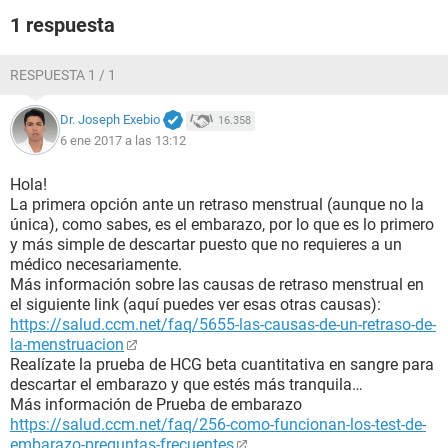
1 respuesta
RESPUESTA 1 / 1
Dr. Joseph Exebio
16.358
6 ene 2017 a las 13:12
Hola!
La primera opción ante un retraso menstrual (aunque no la
única), como sabes, es el embarazo, por lo que es lo primero
y más simple de descartar puesto que no requieres a un
médico necesariamente.
Más información sobre las causas de retraso menstrual en
el siguiente link (aquí puedes ver esas otras causas):
https://salud.ccm.net/faq/5655-las-causas-de-un-retraso-de-
la-menstruacion
Realízate la prueba de HCG beta cuantitativa en sangre para
descartar el embarazo y que estés más tranquila…
Más información de Prueba de embarazo
https://salud.ccm.net/faq/256-como-funcionan-los-test-de-
embarazo-preguntas-frecuentes