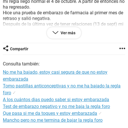
mi regla llegó normal el 4 de octubre. A partir de entonces no
ha regresado.
Hice una prueba de embarazo de farmacia al primer mes de
retraso y salió negativa.
Después de la última vez de tener relaciones (13 de sept) mi
pareja y yo sólo hemos practicado masturbación mutua.
Ver más
Siempre he sido irregular pero nunca tanto. Estoy muy
preocupada, no sé qué pueda estar pasándome. He tenido
cólicos y la sensación de que me va a bajar las últimas tres
Compartir
semanas, pero nada.
Espero que puedan ayudarme.
Consulta también:
No me ha bajado, estoy casi segura de que no estoy
embarazada
Tomo pastillas anticonceptivas y no me ha bajado la regla
foro
✓
A los cuántos dias puedo saber si estoy embarazada
Test de embarazo negativo y no me baja la regla foro
Que pasa si me da toques y estoy embarazada
✓
Mancho pero no me termina de bajar la regla foro