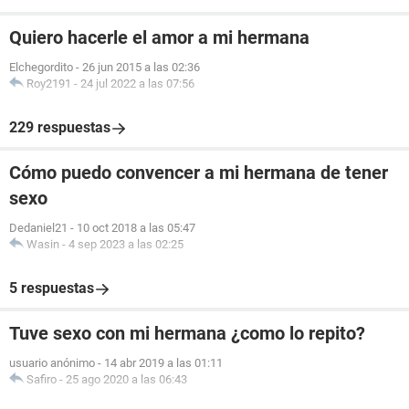
Quiero hacerle el amor a mi hermana
Elchegordito
-
26 jun 2015 a las 02:36
Roy2191
-
24 jul 2022 a las 07:56
229 respuestas
Cómo puedo convencer a mi hermana de tener
sexo
Dedaniel21
-
10 oct 2018 a las 05:47
Wasin
-
4 sep 2023 a las 02:25
5 respuestas
Tuve sexo con mi hermana ¿como lo repito?
usuario anónimo
-
14 abr 2019 a las 01:11
Safiro
-
25 ago 2020 a las 06:43