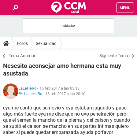
MENU
INICIO
FOROS
Foros
Sexualidad
SALUD
Tema Anterior
Siguiente Tema
Nesesito aconsejar amo hermana esta muy
FAMILIA
asustada
NUTRICIÓN
LaLeHeRo
- 16 feb 2017 a las 03:13
LaLeHeRo
-
16 feb 2017 a las 20:10
BIENESTAR
eya me contó que su novio y eya estaban jugando y pasó
algo más fuerte eya me dise que no uvo penetración pero
SEXUALIDAD
que el semen la mancho de la pierna y del calson y cuando
se subió el calson se mancho en sus partes íntimas quiero
saber si puede quedar embarazada ayuda porfavor
GLOSARIO