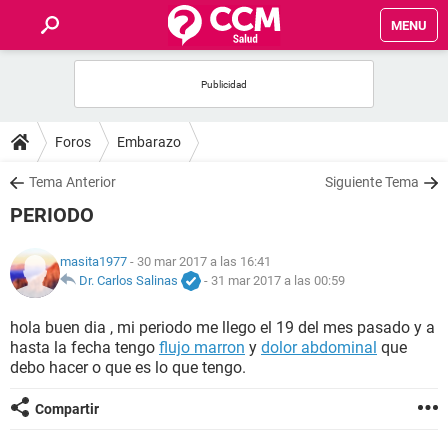
MENU
INICIO
FOROS
Foros
Embarazo
SALUD
Tema Anterior
Siguiente Tema
PERIODO
FAMILIA
masita1977
- 30 mar 2017 a las 16:41
NUTRICIÓN
Dr. Carlos Salinas
-
31 mar 2017 a las 00:59
hola buen dia , mi periodo me llego el 19 del mes pasado y a
BIENESTAR
hasta la fecha tengo
flujo marron
y
dolor abdominal
que
debo hacer o que es lo que tengo.
SEXUALIDAD
Compartir
GLOSARIO