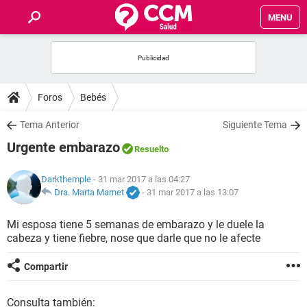
MENU
INICIO
FOROS
Foros
Bebés
SALUD
Tema Anterior
Siguiente Tema
Urgente embarazo
Resuelto
FAMILIA
Darkthemple
- 31 mar 2017 a las 04:27
NUTRICIÓN
Dra. Marta Marnet
-
31 mar 2017 a las 13:07
Mi esposa tiene 5 semanas de embarazo y le duele la
BIENESTAR
cabeza y tiene fiebre, nose que darle que no le afecte
SEXUALIDAD
Compartir
GLOSARIO
Consulta también: