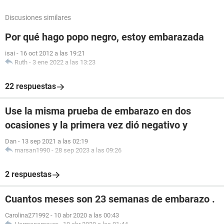
Discusiones similares
Por qué hago popo negro, estoy embarazada
isai
-
16 oct 2012 a las 19:21
Ruth
-
3 ene 2022 a las 13:23
22 respuestas
Use la misma prueba de embarazo en dos
ocasiones y la primera vez dió negativo y
Dan
-
13 sep 2021 a las 02:19
marsan1990
-
28 sep 2023 a las 09:26
2 respuestas
Cuantos meses son 23 semanas de embarazo .
Carolina271992
-
10 abr 2020 a las 00:43