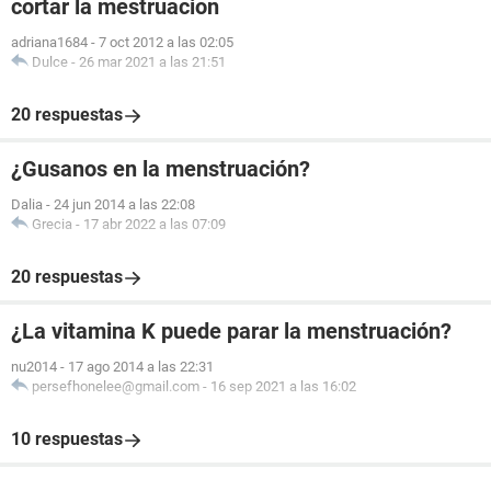
cortar la mestruacion
adriana1684
-
7 oct 2012 a las 02:05
Dulce
-
26 mar 2021 a las 21:51
20 respuestas
¿Gusanos en la menstruación?
Dalia
-
24 jun 2014 a las 22:08
Grecia
-
17 abr 2022 a las 07:09
20 respuestas
¿La vitamina K puede parar la menstruación?
nu2014
-
17 ago 2014 a las 22:31
persefhonelee@gmail.com
-
16 sep 2021 a las 16:02
10 respuestas