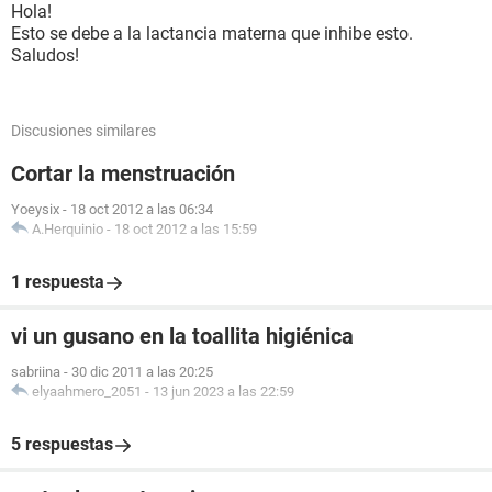
Hola!
Esto se debe a la lactancia materna que inhibe esto.
Saludos!
Discusiones similares
Cortar la menstruación
Yoeysix
-
18 oct 2012 a las 06:34
A.Herquinio
-
18 oct 2012 a las 15:59
1 respuesta
vi un gusano en la toallita higiénica
sabriina
-
30 dic 2011 a las 20:25
elyaahmero_2051
-
13 jun 2023 a las 22:59
5 respuestas