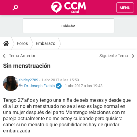
MENU
INICIO
FOROS
Foros
Embarazo
SALUD
Tema Anterior
Siguiente Tema
Sin menstruación
FAMILIA
shirley2789
- 1 abr 2017 a las 15:59
NUTRICIÓN
Dr. Joseph Exebio
-
1 abr 2017 a las 19:43
Tengo 27'años y tengo una niña de seis meses y desde que
BIENESTAR
di a luz no eh menstruado no se si eso es lago normal en
una mujer después del parto Mantengo relaciones con mi
SEXUALIDAD
pareja actualmente no me estoy cuidando pero quisiera
saber si no menstruo que posibilidades hay de quedar
embarazada
GLOSARIO