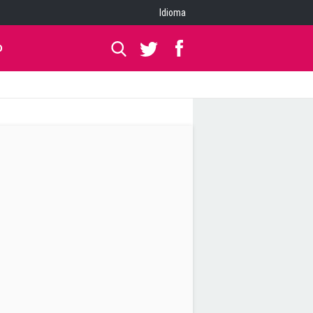
Idioma
O