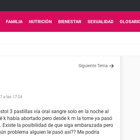
FAMILIA
NUTRICIÓN
BIENESTAR
SEXUALIDAD
GLOSARI
Siguiente Tema
7 a las 17:24
l 3 pastillas vía oral sangre solo en la noche al
sé k había abortado pero desde k m la tome ya pasó
. Existe la posibilidad de que siga embarazada pero
gún problema alguien le pasó así?? Me podría