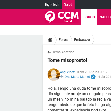
High-Tech
Salud
FOROS
SALUD
Foros
Embarazo
Tema Anterior
Tome misoprostol
Anguelitoz
- 3 abr 2017 a las 08:17
Dra. Marta Marnet
-
4 abr 201
Hola, Tengo una duda tome misoprosto
día siguiente arroje un cuagulo pen
un mes y no m ha bajado la regla ya
tengo miedo de que la feto tenga al
comentar su experiencia porfavor.