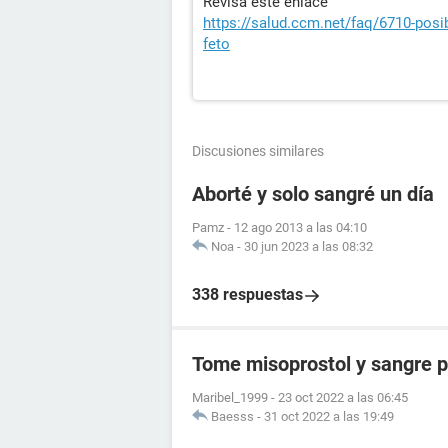
Revisa este enlace
https://salud.ccm.net/faq/6710-posi
feto
Discusiones similares
Aborté y solo sangré un día
Pamz
-
12 ago 2013 a las 04:10
Noa
-
30 jun 2023 a las 08:32
338 respuestas
Tome misoprostol y sangre 
Maribel_1999
-
23 oct 2022 a las 06:45
Baesss
-
31 oct 2022 a las 19:49