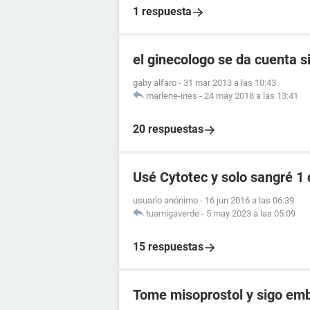
1 respuesta
el ginecologo se da cuenta s
gaby alfaro
-
31 mar 2013 a las 10:43
marlene-ines
-
24 may 2018 a las 13:41
20 respuestas
Usé Cytotec y solo sangré 1 
usuario anónimo
-
16 jun 2016 a las 06:39
tuamigaverde
-
5 may 2023 a las 05:09
15 respuestas
Tome misoprostol y sigo em