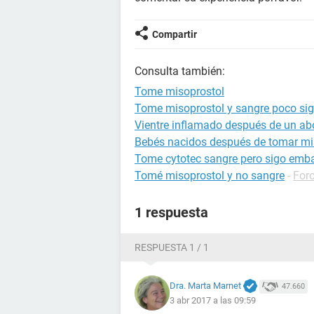
Compartir
Consulta también:
Tome misoprostol
Tome misoprostol y sangre poco s
Vientre inflamado después de un ab
Bebés nacidos después de tomar mi
Tome cytotec sangre pero sigo emb
Tomé misoprostol y no sangre
-
For
1 respuesta
RESPUESTA 1 / 1
Dra. Marta Marnet
47.660
3 abr 2017 a las 09:59