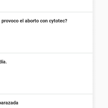
i provoco el aborto con cytotec?
día.
barazada