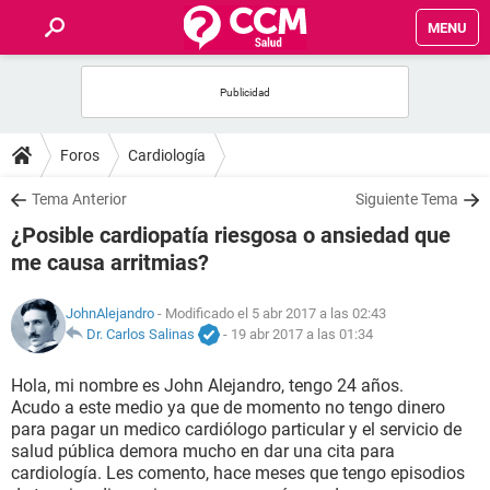
MENU
INICIO
FOROS
Foros
Cardiología
SALUD
Tema Anterior
Siguiente Tema
¿Posible cardiopatía riesgosa o ansiedad que
FAMILIA
me causa arritmias?
NUTRICIÓN
JohnAlejandro
- Modificado el 5 abr 2017 a las 02:43
Dr. Carlos Salinas
-
19 abr 2017 a las 01:34
BIENESTAR
Hola, mi nombre es John Alejandro, tengo 24 años.
Acudo a este medio ya que de momento no tengo dinero
SEXUALIDAD
para pagar un medico cardiólogo particular y el servicio de
salud pública demora mucho en dar una cita para
cardiología. Les comento, hace meses que tengo episodios
GLOSARIO