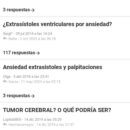
3 respuestas
¿Extrasístoles ventriculares por ansiedad?
Ilargi*
-
29 jul 2014 a las 16:24
Nahe
-
2 oct 2023 a las 06:18
117 respuestas
Ansiedad extrasistoles y palpitaciones
Olga
-
5 abr 2018 a las 23:41
Garza
-
11 may 2023 a las 02:15
3 respuestas
TUMOR CEREBRAL? O QUÉ PODRÍA SER?
Lupita0805
-
14 dic 2019 a las 05:29
Hermanamayor
-
14 dic 2019 a las 21:37