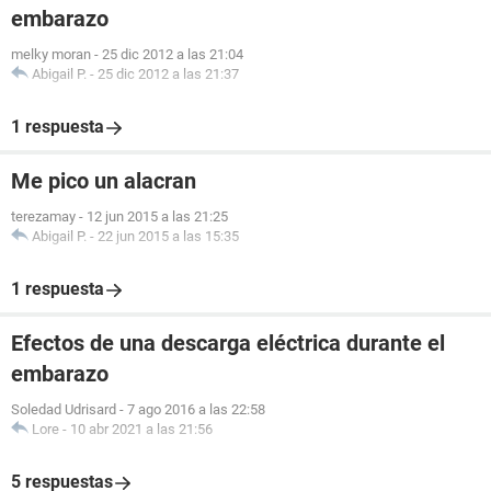
embarazo
melky moran
-
25 dic 2012 a las 21:04
Abigail P.
-
25 dic 2012 a las 21:37
1 respuesta
Me pico un alacran
terezamay
-
12 jun 2015 a las 21:25
Abigail P.
-
22 jun 2015 a las 15:35
1 respuesta
Efectos de una descarga eléctrica durante el
embarazo
Soledad Udrisard
-
7 ago 2016 a las 22:58
Lore
-
10 abr 2021 a las 21:56
5 respuestas