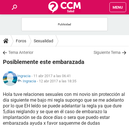
MENU
INICIO
FOROS
Foros
Sexualidad
SALUD
Tema Anterior
Siguiente Tema
Posiblemente este embarazada
FAMILIA
Ingracia
- 11 abr 2017 a las 06:41
NUTRICIÓN
Ingracia
-
12 abr 2017 a las 18:35
Hola tuve relaciones sexuales con mi novio sin protección al
BIENESTAR
día siguiente me bajo mi regla supongo que se me adelanto
por lo que EH leído se puede adelantar la regla ya que dure
SEXUALIDAD
5,días reiglando y se que en él caso de embarazo la
implantación se da doce días o sera que puedo estar
embarazada ayuda x favor saquenme de dudas
GLOSARIO