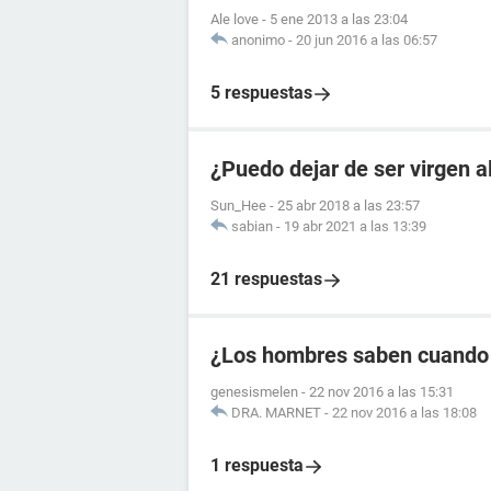
Ale love
-
5 ene 2013 a las 23:04
anonimo
-
20 jun 2016 a las 06:57
5 respuestas
¿Puedo dejar de ser virgen 
Sun_Hee
-
25 abr 2018 a las 23:57
sabian
-
19 abr 2021 a las 13:39
21 respuestas
¿Los hombres saben cuando
genesismelen
-
22 nov 2016 a las 15:31
DRA. MARNET
-
22 nov 2016 a las 18:08
1 respuesta