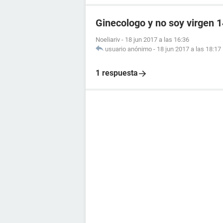
Ginecologo y no soy virgen 1
Noeliariv
-
18 jun 2017 a las 16:36
usuario anónimo
-
18 jun 2017 a las 18:17
1 respuesta