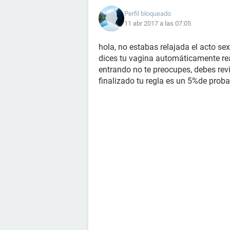
Perfil bloqueado
11 abr 2017 a las 07:05
hola, no estabas relajada el acto se
dices tu vagina automáticamente re
entrando no te preocupes, debes rev
finalizado tu regla es un 5%de prob