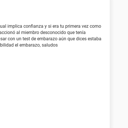
xual implica confianza y si era tu primera vez como
accionó al miembro desconocido que tenía
isar con un test de embarazo aún que dices estaba
abilidad el embarazo, saludos