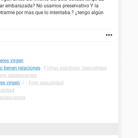
dar embarazada? No usamos preservativo Y la
etrarme por mas que lo intentaba.? ¿tengo algún
eres virgen
 tienen relaciones
-
Fichas prácticas -Sexualidad
oro adolescentes
res virgen
✓
-
Foro sexualidad
ualidad
dolescentes