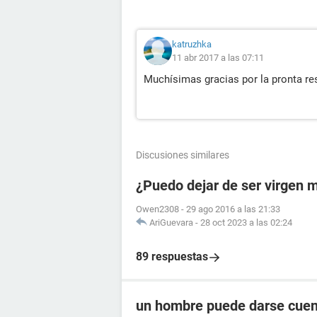
katruzhka
11 abr 2017 a las 07:11
Muchísimas gracias por la pronta re
Discusiones similares
¿Puedo dejar de ser virgen 
Owen2308
-
29 ago 2016 a las 21:33
AriGuevara
-
28 oct 2023 a las 02:24
89 respuestas
un hombre puede darse cuent