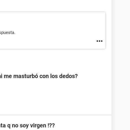
spuesta.
mi me masturbó con los dedos?
a q no soy virgen !??