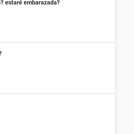
n? estaré embarazada?
?