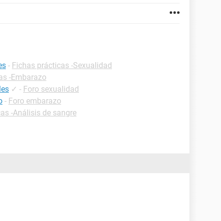
es
-
Fichas prácticas -Sexualidad
cas -Embarazo
les
✓
-
Foro sexualidad
o
-
Foro embarazo
cas -Análisis de sangre