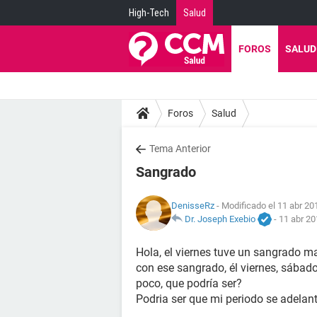
High-Tech
Salud
FOROS
SALUD
Foros
Salud
Tema Anterior
Sangrado
DenisseRz
- Modificado el 11 abr 20
Dr. Joseph Exebio
-
11 abr 20
Hola, el viernes tuve un sangrado m
con ese sangrado, él viernes, sábad
poco, que podría ser?
Podria ser que mi periodo se adelan