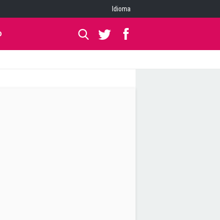
Idioma
O