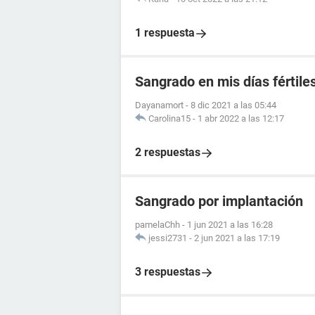
1 respuesta
Sangrado en mis días fértile
Dayanamort
-
8 dic 2021 a las 05:44
Carolina15
-
1 abr 2022 a las 12:17
2 respuestas
Sangrado por implantación
pamelaChh
-
1 jun 2021 a las 16:28
jessi2731
-
2 jun 2021 a las 17:19
3 respuestas