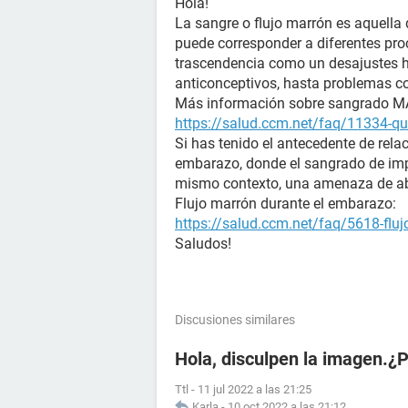
Hola!
La sangre o flujo marrón es aquella 
puede corresponder a diferentes pr
trascendencia como un desajustes h
anticonceptivos, hasta problemas co
Más información sobre sangrado 
https://salud.ccm.net/faq/11334-que
Si has tenido el antecedente de rela
embarazo, donde el sangrado de imp
mismo contexto, una amenaza de ab
Flujo marrón durante el embarazo:
https://salud.ccm.net/faq/5618-flu
Saludos!
Discusiones similares
Hola, disculpen la imagen.¿
Ttl
-
11 jul 2022 a las 21:25
Karla
-
10 oct 2022 a las 21:12