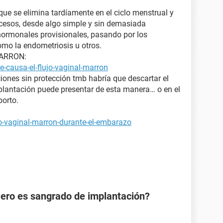
que se elimina tardíamente en el ciclo menstrual y
ocesos, desde algo simple y sin demasiada
ormonales provisionales, pasando por los
mo la endometriosis u otros.
MARRON:
-causa-el-flujo-vaginal-marron
ciones sin protección tmb habría que descartar el
lantación puede presentar de esta manera… o en el
orto.
jo-vaginal-marron-durante-el-embarazo
Pero es sangrado de implantación?