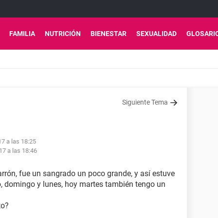
FAMILIA
NUTRICIÓN
BIENESTAR
SEXUALIDAD
GLOSARI
Siguiente Tema
17 a las 18:25
17 a las 18:46
arrón, fue un sangrado un poco grande, y así estuve
o, domingo y lunes, hoy martes también tengo un
to?