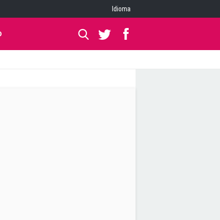
Idioma
O