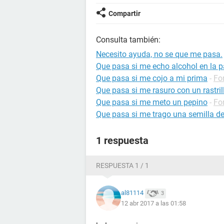
Compartir
Consulta también:
Necesito ayuda, no se que me pasa.
Que pasa si me echo alcohol en la 
Que pasa si me cojo a mi prima
-
Fo
Que pasa si me rasuro con un rastri
Que pasa si me meto un pepino
-
Fo
Que pasa si me trago una semilla de
1 respuesta
RESPUESTA 1 / 1
al81114
3
12 abr 2017 a las 01:58