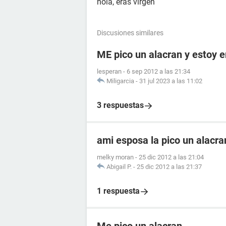
hola, eras virgen
Discusiones similares
ME pico un alacran y estoy
lesperan
-
6 sep 2012 a las 21:34
Miligarcia
-
31 jul 2023 a las 11:02
3 respuestas
ami esposa la pico un alacr
melky moran
-
25 dic 2012 a las 21:04
Abigail P.
-
25 dic 2012 a las 21:37
1 respuesta