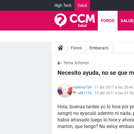
High-Tech
Salud
FOROS
SALUD
Foros
Embarazo
Tema Anterior
Necesito ayuda, no se que m
malena154
- 11 abr 2017 a las 20:46
al81114
-
12 abr 2017 a las 01:58
Hola, buenas tardes yo lo hice por 
sangró no eyaculó adentro ni nada, 
había atrasado luego lo hice y ahor
marrón, que tengo? No estoy embar