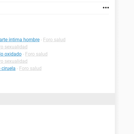
parte íntima hombre
-
Foro salud
ro sexualidad
llo oxidado
-
Foro salud
ro sexualidad
 ciruela
-
Foro salud