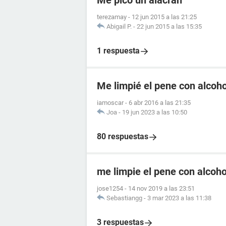
Me pico un alacran
terezamay
-
12 jun 2015 a las 21:25
Abigail P.
-
22 jun 2015 a las 15:35
1 respuesta
Me limpié el pene con alcoho
iamoscar
-
6 abr 2016 a las 21:35
Joa
-
19 jun 2023 a las 10:50
80 respuestas
me limpie el pene con alcoho
jose1254
-
14 nov 2019 a las 23:51
Sebastiangg
-
3 mar 2023 a las 11:38
3 respuestas