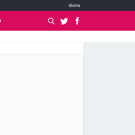
Idioma
O