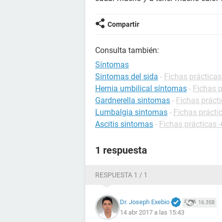
Compartir
Consulta también:
Síntomas
Sintomas del sida
-
Fichas prácticas
Hernia umbilical síntomas
-
Fichas p
Gardnerella sintomas
-
Fichas prácti
Lumbalgia sintomas
-
Fichas prácti
Ascitis sintomas
-
Fichas prácticas -
1 respuesta
RESPUESTA 1 / 1
Dr. Joseph Exebio
16.358
14 abr 2017 a las 15:43