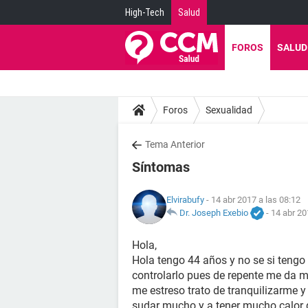
High-Tech
Salud
FOROS
SALUD
Foros
Sexualidad
Tema Anterior
Síntomas
Elvirabufy
- 14 abr 2017 a las 08:12
Dr. Joseph Exebio
-
14 abr 20
Hola,
Hola tengo 44 años y no se si tengo
controlarlo pues de repente me da
me estreso trato de tranquilizarme 
sudar mucho y a tener mucho calor 