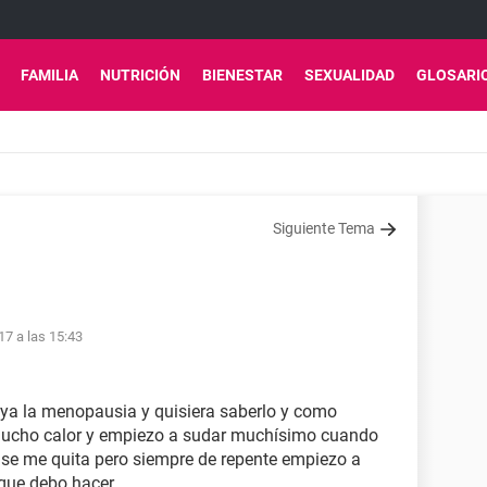
FAMILIA
NUTRICIÓN
BIENESTAR
SEXUALIDAD
GLOSARI
Siguiente Tema
17 a las 15:43
 ya la menopausia y quisiera saberlo y como
 mucho calor y empiezo a sudar muchísimo cuando
y se me quita pero siempre de repente empiezo a
que debo hacer