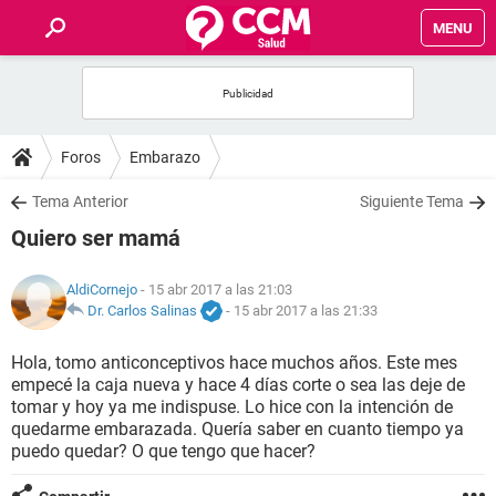
MENU
INICIO
FOROS
Foros
Embarazo
SALUD
Tema Anterior
Siguiente Tema
Quiero ser mamá
FAMILIA
AldiCornejo
- 15 abr 2017 a las 21:03
NUTRICIÓN
Dr. Carlos Salinas
-
15 abr 2017 a las 21:33
Hola, tomo anticonceptivos hace muchos años. Este mes
BIENESTAR
empecé la caja nueva y hace 4 días corte o sea las deje de
tomar y hoy ya me indispuse. Lo hice con la intención de
SEXUALIDAD
quedarme embarazada. Quería saber en cuanto tiempo ya
puedo quedar? O que tengo que hacer?
GLOSARIO