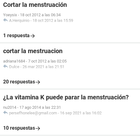
Cortar la menstruación
Yoeysix
-
18 oct 2012 a las 06:34
A.Herquinio
-
18 oct 2012 a las 15:59
1 respuesta
cortar la mestruacion
adriana1684
-
7 oct 2012 a las 02:05
Dulce
-
26 mar 2021 a las 21:51
20 respuestas
¿La vitamina K puede parar la menstruación?
nu2014
-
17 ago 2014 a las 22:31
persefhonelee@gmail.com
-
16 sep 2021 a las 16:02
10 respuestas