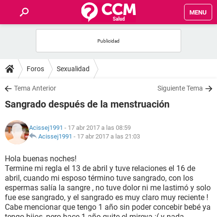
MENU
INICIO
FOROS
Foros
Sexualidad
SALUD
Tema Anterior
Siguiente Tema
Sangrado después de la menstruación
FAMILIA
Acissej1991
- 17 abr 2017 a las 08:59
NUTRICIÓN
Acissej1991
-
17 abr 2017 a las 21:03
Hola buenas noches!
BIENESTAR
Termine mi regla el 13 de abril y tuve relaciones el 16 de
abril, cuando mi esposo término tuve sangrado, con los
SEXUALIDAD
espermas salía la sangre , no tuve dolor ni me lastimó y solo
fue ese sangrado, y el sangrado es muy claro muy reciente !
Cabe mencionar que tengo 1 año sin poder concebir bebé ya
GLOSARIO
tengo hijos, pero hace 1 año quite el mireya :( y nada,