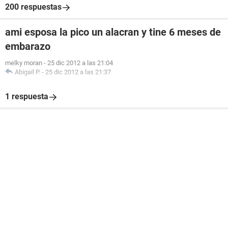
200 respuestas
ami esposa la pico un alacran y tine 6 meses de
embarazo
melky moran
-
25 dic 2012 a las 21:04
Abigail P.
-
25 dic 2012 a las 21:37
1 respuesta