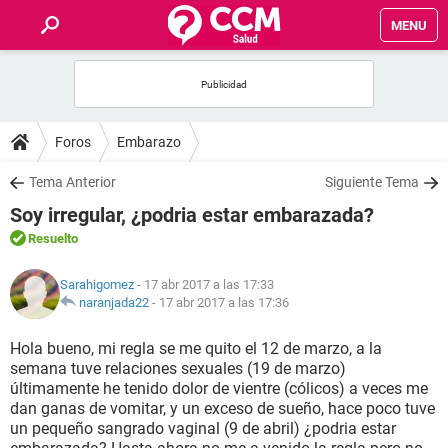
MENU
INICIO
FOROS
Foros
Embarazo
SALUD
Tema Anterior
Siguiente Tema
Soy irregular, ¿podria estar embarazada?
FAMILIA
Resuelto
NUTRICIÓN
Sarahigomez
- 17 abr 2017 a las 17:33
naranjada22
-
17 abr 2017 a las 17:36
BIENESTAR
Hola bueno, mi regla se me quito el 12 de marzo, a la
semana tuve relaciones sexuales (19 de marzo)
SEXUALIDAD
últimamente he tenido dolor de vientre (cólicos) a veces me
dan ganas de vomitar, y un exceso de sueño, hace poco tuve
un pequeño sangrado vaginal (9 de abril) ¿podria estar
GLOSARIO