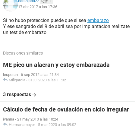
naranjada22
1
17 abr 2017 a las 17:36
Si no hubo proteccion puede que si sea
embarazo
Y ese sangrado del 9 de abril sea por implantacion realizate
un test de embarazo
Discusiones similares
ME pico un alacran y estoy embarazada
lesperan
-
6 sep 2012 a las 21:34
Miligarcia
-
31 jul 2023 a las 11:02
3 respuestas
Cálculo de fecha de ovulación en ciclo irregular
ivanna
-
21 may 2010 a las 10:24
Hermanamayor
-
5 mar 2020 a las 09:02