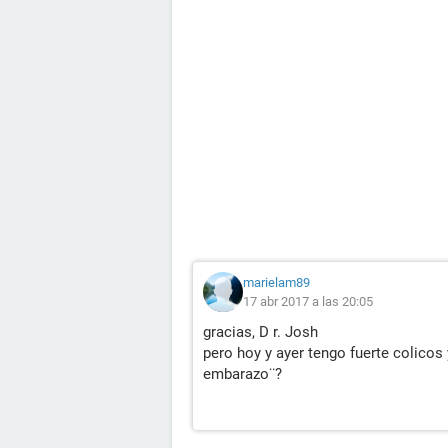
marielam89
17 abr 2017 a las 20:05
gracias, D r. Josh
pero hoy y ayer tengo fuerte colico
embarazo¨?