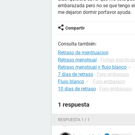
embarazada pero no se que tengo en
me dejaron dormir porfavor ayuda.
Compartir
Consulta también:
Retraso de mentruacion
Retraso menstrual
-
Fichas prácticas
Retraso menstrual y flujo blanco
✓
7 dias de retraso
-
Foro embarazo
Flujo blanco
✓
-
Foro embarazo
10 dias de retraso
-
Foro embarazo
1 respuesta
RESPUESTA 1 / 1