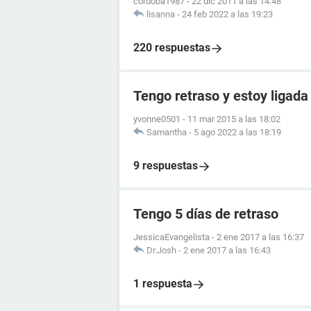
cordoba1987
-
22 dic 2011 a las 14:48
lisanna
-
24 feb 2022 a las 19:23
220 respuestas
Tengo retraso y estoy ligada
yvonne0501
-
11 mar 2015 a las 18:02
Samantha
-
5 ago 2022 a las 18:19
9 respuestas
Tengo 5 días de retraso
JessicaEvangelista
-
2 ene 2017 a las 16:37
Dr.Josh
-
2 ene 2017 a las 16:43
1 respuesta