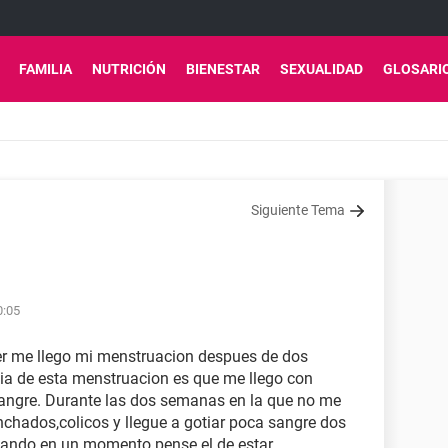
FAMILIA
NUTRICIÓN
BIENESTAR
SEXUALIDAD
GLOSARI
Siguiente Tema
1
0:05
yer me llego mi menstruacion despues de dos
cia de esta menstruacion es que me llego con
sangre. Durante las dos semanas en la que no me
chados,colicos y llegue a gotiar poca sangre dos
asando en un momento pense el de estar