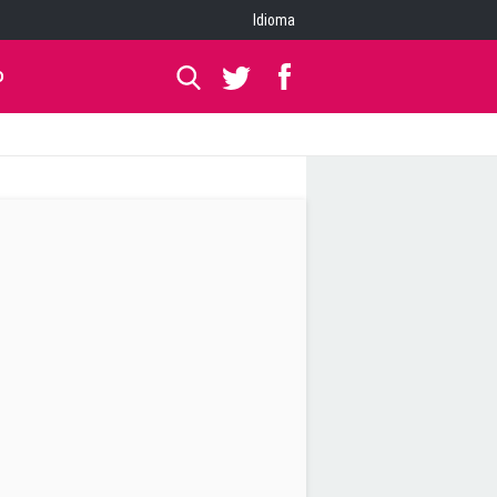
Idioma
O