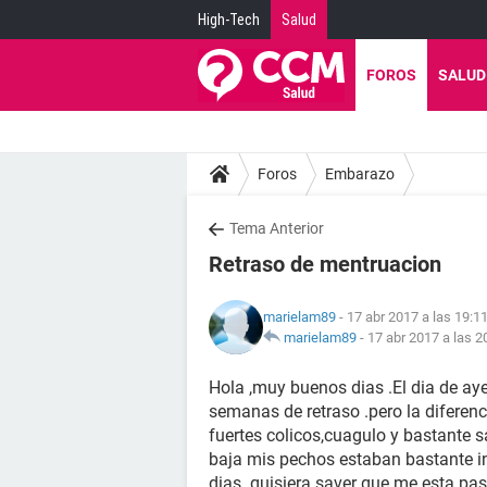
High-Tech
Salud
FOROS
SALUD
Foros
Embarazo
Tema Anterior
Retraso de mentruacion
marielam89
- 17 abr 2017 a las 19:1
marielam89
-
17 abr 2017 a las 2
Hola ,muy buenos dias .El dia de a
semanas de retraso .pero la diferen
fuertes colicos,cuagulo y bastante 
baja mis pechos estaban bastante in
dias .quisiera saver que me esta p