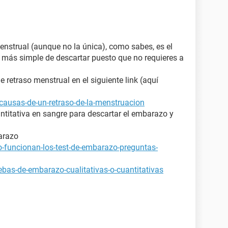
enstrual (aunque no la única), como sabes, es el
y más simple de descartar puesto que no requieres a
retraso menstrual en el siguiente link (aquí
causas-de-un-retraso-de-la-menstruacion
ntitativa en sangre para descartar el embarazo y
arazo
-funcionan-los-test-de-embarazo-preguntas-
bas-de-embarazo-cualitativas-o-cuantitativas