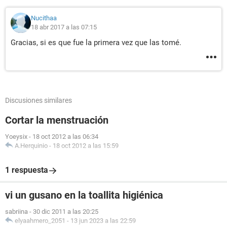
Nucithaa
18 abr 2017 a las 07:15
Gracias, si es que fue la primera vez que las tomé.
Discusiones similares
Cortar la menstruación
Yoeysix
-
18 oct 2012 a las 06:34
A.Herquinio
-
18 oct 2012 a las 15:59
1 respuesta
vi un gusano en la toallita higiénica
sabriina
-
30 dic 2011 a las 20:25
elyaahmero_2051
-
13 jun 2023 a las 22:59