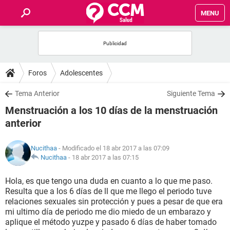
MENU
INICIO
FOROS
Foros
Adolescentes
SALUD
Tema Anterior
Siguiente Tema
Menstruación a los 10 días de la menstruación
FAMILIA
anterior
NUTRICIÓN
Nucithaa
- Modificado el 18 abr 2017 a las 07:09
Nucithaa
-
18 abr 2017 a las 07:15
BIENESTAR
Hola, es que tengo una duda en cuanto a lo que me paso.
Resulta que a los 6 días de ll que me llego el periodo tuve
SEXUALIDAD
relaciones sexuales sin protección y pues a pesar de que era
mi ultimo día de periodo me dio miedo de un embarazo y
aplique el método yuzpe y pasado 6 días de haber tomado
GLOSARIO