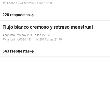
lisanna
-
24 feb 2022 a las 19:23
220 respuestas
Flujo blanco cremoso y retraso menstrual
Anonimo
-
26 nov 2011 a las 22:12
anonimo0026
-
31 may 2019 a las 21:49
543 respuestas