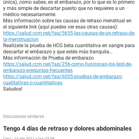
única), como sabes, es el embarazo, por lo que es lo primero
y más simple de descartar puesto que no requieres a un
médico necesariamente.
Más información sobre las causas de retraso menstrual en
el siguiente link (aquí puedes ver esas otras causas):
https://salud.ccm.net/faq/5655-las-causas-de-un-retraso-de-
la-menstruacion
Realízate la prueba de HCG beta cuantitativa en sangre para
descartar el embarazo y que estés más tranquila…
Más información de Prueba de embarazo
https://salud.ccm.net/faq/256-como-funcionan-los-test-de-
embarazo-preguntas-frecuentes
https://salud.ccm.net/faq/6055-pruebas-de-embarazo-
cualitativas-o-cuantitativas
Saludos!
Discusiones similares
Tengo 4 días de retraso y dolores abdominales
Ceci
-
14 abr 2011 a las 03:48