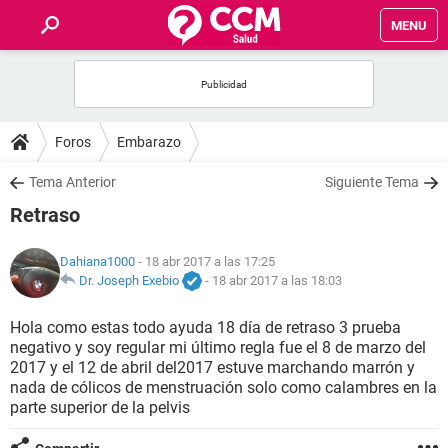
MENU
INICIO
FOROS
Foros
Embarazo
SALUD
Tema Anterior
Siguiente Tema
Retraso
FAMILIA
Dahiana1000
- 18 abr 2017 a las 17:25
NUTRICIÓN
Dr. Joseph Exebio
-
18 abr 2017 a las 18:03
Hola como estas todo ayuda 18 día de retraso 3 prueba
BIENESTAR
negativo y soy regular mi último regla fue el 8 de marzo del
2017 y el 12 de abril del2017 estuve marchando marrón y
SEXUALIDAD
nada de cólicos de menstruación solo como calambres en la
parte superior de la pelvis
GLOSARIO