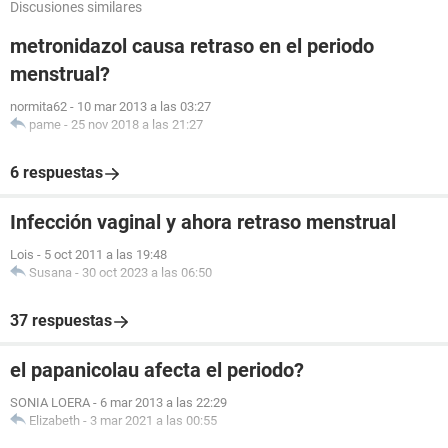
Discusiones similares
metronidazol causa retraso en el periodo
menstrual?
normita62
-
10 mar 2013 a las 03:27
pame
-
25 nov 2018 a las 21:27
6 respuestas
Infección vaginal y ahora retraso menstrual
Lois
-
5 oct 2011 a las 19:48
Susana
-
30 oct 2023 a las 06:50
37 respuestas
el papanicolau afecta el periodo?
SONIA LOERA
-
6 mar 2013 a las 22:29
Elizabeth
-
3 mar 2021 a las 00:55