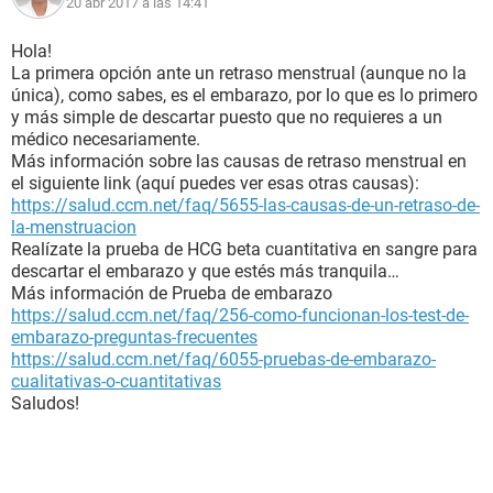
20 abr 2017 a las 14:41
Hola!
La primera opción ante un retraso menstrual (aunque no la
única), como sabes, es el embarazo, por lo que es lo primero
y más simple de descartar puesto que no requieres a un
médico necesariamente.
Más información sobre las causas de retraso menstrual en
el siguiente link (aquí puedes ver esas otras causas):
https://salud.ccm.net/faq/5655-las-causas-de-un-retraso-de-
la-menstruacion
Realízate la prueba de HCG beta cuantitativa en sangre para
descartar el embarazo y que estés más tranquila…
Más información de Prueba de embarazo
https://salud.ccm.net/faq/256-como-funcionan-los-test-de-
embarazo-preguntas-frecuentes
https://salud.ccm.net/faq/6055-pruebas-de-embarazo-
cualitativas-o-cuantitativas
Saludos!