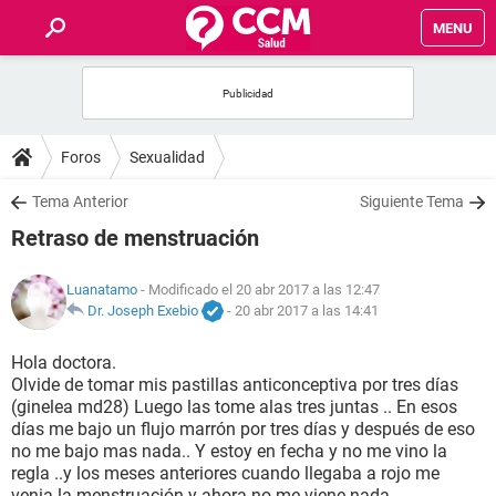
MENU
INICIO
FOROS
Foros
Sexualidad
SALUD
Tema Anterior
Siguiente Tema
Retraso de menstruación
FAMILIA
Luanatamo
- Modificado el 20 abr 2017 a las 12:47
NUTRICIÓN
Dr. Joseph Exebio
-
20 abr 2017 a las 14:41
Hola doctora.
BIENESTAR
Olvide de tomar mis pastillas anticonceptiva por tres días
(ginelea md28) Luego las tome alas tres juntas .. En esos
SEXUALIDAD
días me bajo un flujo marrón por tres días y después de eso
no me bajo mas nada.. Y estoy en fecha y no me vino la
regla ..y los meses anteriores cuando llegaba a rojo me
GLOSARIO
venia la menstruación y ahora no me viene nada