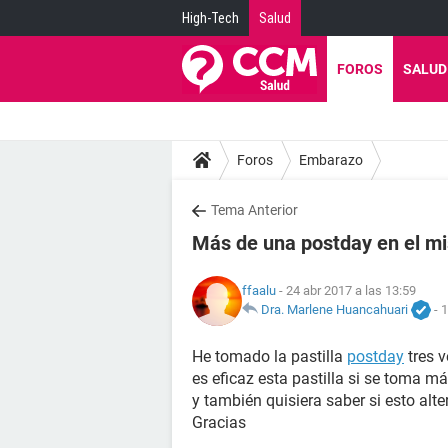
High-Tech
Salud
FOROS
SALUD
Foros
Embarazo
Tema Anterior
Más de una postday en el mi
ffaalu
- 24 abr 2017 a las 13:59
Dra. Marlene Huancahuari
-
1
He tomado la pastilla
postday
tres 
es eficaz esta pastilla si se toma m
y también quisiera saber si esto alt
Gracias