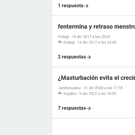
1 respuesta
fentermina y retraso menstr
fridagl
-
16 dic 2017 a las 20:41
fridagl
-
16 dic 2017 a las 23:08
2 respuestas
¿Masturbación evita el crec
Jandrysuarez
-
21 dic 2020 a las 17:18
Ksjdjke
-
9 abr 2022 a las 18:53
7 respuestas