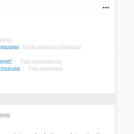
epción
regulares
-
Fichas prácticas -Embarazo
vinet?
✓
-
Foro contracepción
o muscular
✓
-
Foro sexualidad
29.005