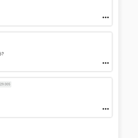
ó?
29.005