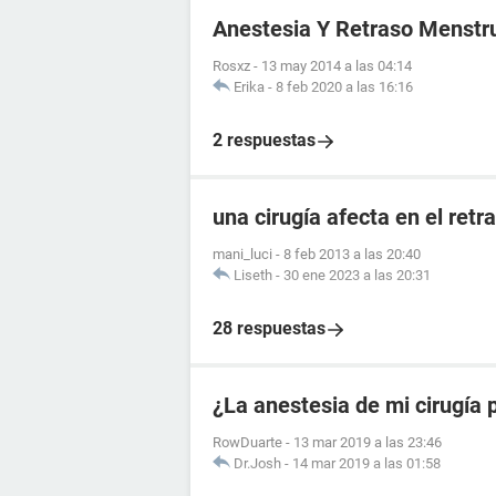
Anestesia Y Retraso Menstr
Rosxz
-
13 may 2014 a las 04:14
Erika
-
8 feb 2020 a las 16:16
2 respuestas
una cirugía afecta en el ret
mani_luci
-
8 feb 2013 a las 20:40
Liseth
-
30 ene 2023 a las 20:31
28 respuestas
¿La anestesia de mi cirugía
RowDuarte
-
13 mar 2019 a las 23:46
Dr.Josh
-
14 mar 2019 a las 01:58