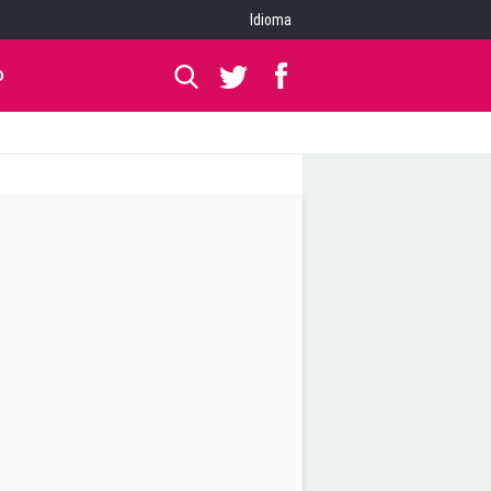
Idioma
O