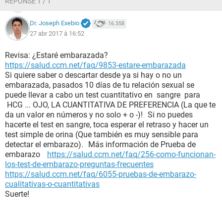
RÉPONSE 1 / 1
Dr. Joseph Exebio
16.358
27 abr 2017 à 16:52
Revisa: ¿Estaré embarazada?
https://salud.ccm.net/faq/9853-estare-embarazada
Si quiere saber o descartar desde ya si hay o no un
embarazada, pasados 10 días de tu relación sexual se
puede llevar a cabo un test cuantitativo en sangre para
HCG ... OJO, LA CUANTITATIVA DE PREFERENCIA (La que te
da un valor en números y no solo + o -)! Si no puedes
hacerte el test en sangre, toca esperar el retraso y hacer un
test simple de orina (Que también es muy sensible para
detectar el embarazo). Más información de Prueba de
embarazo
https://salud.ccm.net/faq/256-como-funcionan-
los-test-de-embarazo-preguntas-frecuentes
https://salud.ccm.net/faq/6055-pruebas-de-embarazo-
cualitativas-o-cuantitativas
Suerte!