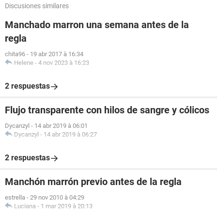
Discusiones similares
Manchado marron una semana antes de la
regla
chita96
-
19 abr 2017 à 16:34
Helene
-
4 nov 2023 à 16:23
2 respuestas
Flujo transparente con hilos de sangre y cólicos
Dycanzyl
-
14 abr 2019 à 06:01
Dycanzyl
-
14 abr 2019 à 06:27
2 respuestas
Manchón marrón previo antes de la regla
estrella
-
29 nov 2010 à 04:29
Luciana
-
1 mar 2019 à 20:13