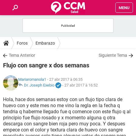
MENU
INICIO
FORUMS
Foros
Embarazo
SALUD
Tema Anterior
Siguiente Tema
Flujo con sangre x dos semanas
FAMILIA
Mariaromanola1
- 27 abr 2017 à 06:35
NUTRICIÓN
Dr. Joseph Exebio
-
27 abr 2017 à 16:52
Hola, hace dos semanas estoy con un flujo tipo clara de
BIENESTAR
huevo con y este mes no me vino la regla en la fecha q
tendria q haberme llegado fue q comence con este flujo q al
SEXUALIDAD
principio fue flujo rosado y x momento alguna q otra
descarga con sangre bien roja pero muy poca. Y despues
empece con el color y textura clara de huevo con sangre
GLOSARIO
mesclada aveces solo tiene algunas vetas de sangre pero