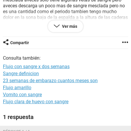
aveces descarga un poco mas de sangre mesclada pero no
es una cantidad como el periodo tambien tengo mucho
dolor en la sona baja de la espalda a la altura de las caderas
mi pregunta es se puede deber a un embarzo? Yo estoy en
Ver más
pareja y hace uno o dos meses no nos cuidamos y queria
saber si puede ser eso o alguna otra cosa ya q tengo
entendido q si fuera embarazo y fuese el sangrado de
Compartir
implantación] no puede durar tantos dias desde ya gracias y
espero me puedan responder
Consulta también:
Flujo con sangre x dos semanas
Sangre definicion
23 semanas de embarazo cuantos meses son
Flujo amarillo
Vomito con sangre
Flujo clara de huevo con sangre
1 respuesta