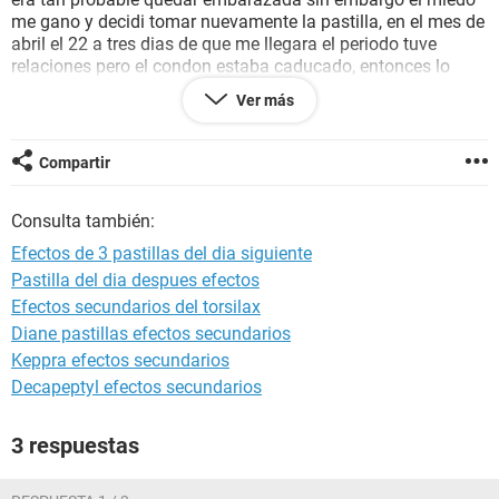
me gano y decidi tomar nuevamente la pastilla, en el mes de
abril el 22 a tres dias de que me llegara el periodo tuve
relaciones pero el condon estaba caducado, entonces lo
hicimos sin proteccion uevamente al siguiente dia (23) tome
Ver más
la pastilla. Hoy 1ro de Mayo no me ha bajado. y el 29
comenzo a salirme tipo leche de mis pechos, (cabe señalar
que en ninguna de las relaciones que tuvimos el eyaculo
Compartir
dentro ni una sola gota de semen)
alguien me puede ayudar diciendome si es posible que este
Consulta también:
embarazada? si el retrazo y lo de mis pechos es por el efecto
de aver tomado 3 pastillas del dia sigueinte en 3meses ,o si
Efectos de 3 pastillas del dia siguiente
lo de mis pechos no tiene nada que ver con algun embarazo
Pastilla del dia despues efectos
, espero sus respuestas. de antemano muchas Gracias.
Efectos secundarios del torsilax
Diane pastillas efectos secundarios
Keppra efectos secundarios
Decapeptyl efectos secundarios
3 respuestas