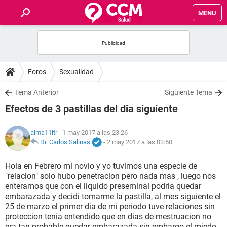
MENU
INICIO
FOROS
Foros
Sexualidad
SALUD
Tema Anterior
Siguiente Tema
Efectos de 3 pastillas del dia siguiente
FAMILIA
alma11ltr
- 1 may 2017 a las 23:26
NUTRICIÓN
Dr. Carlos Salinas
-
2 may 2017 a las 03:50
Hola en Febrero mi novio y yo tuvimos una especie de
BIENESTAR
"relacion" solo hubo penetracion pero nada mas , luego nos
enteramos que con el liquido preseminal podria quedar
SEXUALIDAD
embarazada y decidi tomarme la pastilla, al mes siguiente el
25 de marzo el primer dia de mi periodo tuve relaciones sin
proteccion tenia entendido que en dias de mestruacion no
GLOSARIO
era tan probable quedar embarazada sin embargo el miedo