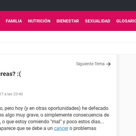
FAMILIA
NUTRICIÓN
BIENESTAR
SEXUALIDAD
GLOSARI
Siguiente Tema
reas? :(
7 a las 23:40
o, pero hoy (y en otras oportunidades) he defecado
i es algo muy grave, o simplemente consecuencia de
, o que estoy comiendo "mal" y poco estos dias...
 aparece que se debe a un
cancer
o problemas