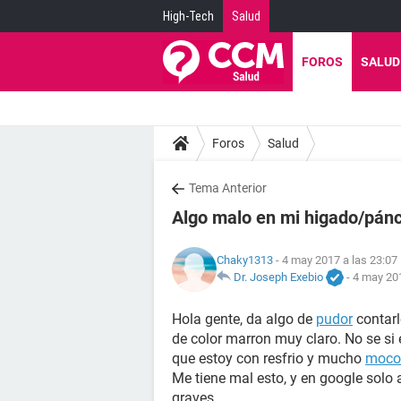
High-Tech
Salud
FOROS
SALUD
Foros
Salud
Tema Anterior
Algo malo en mi higado/pánc
Chaky1313
- 4 may 2017 a las 23:07
Dr. Joseph Exebio
-
4 may 201
Hola gente, da algo de
pudor
contarl
de color marron muy claro. No se s
que estoy con resfrio y mucho
moco
Me tiene mal esto, y en google solo
graves.