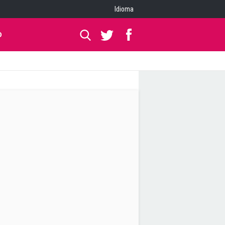
Idioma
O