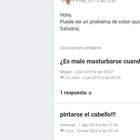
4 may 2017 a las 23:40
Hola¡
Puede ser un problema de colon quiz
Saludos¡
Discusiones similares
¿Es malo masturbarse cuando
Miguel
-
2 jun 2019 a las 09:07
Dr.Josh
-
3 jun 2019 a las 00:52
1 respuesta
pintarse el cabello!!!
ermooxa
-
1 ago 2014 a las 21:56
Liza
-
23 ene 2022 a las 00:14