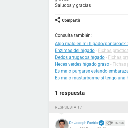
Saludos y gracias
Compartir
Consulta también:
Algo malo en mi higado/páncreas? :
Enzimas del higado
-
Fichas práctic
Dedos arrugados hígado
-
Fichas pr
Heces verdes hígado graso
-
Fichas 
Es malo purgarse estando embaraz
Es malo masturbarme si tengo una he
1 respuesta
RESPUESTA 1 / 1
Dr. Joseph Exebio
16.358