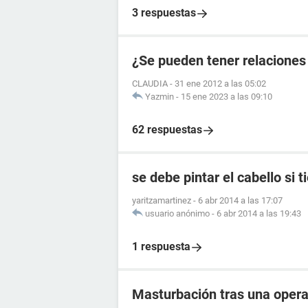
3 respuestas
¿Se pueden tener relaciones
CLAUDIA
-
31 ene 2012 a las 05:02
Yazmin
-
15 ene 2023 a las 09:10
62 respuestas
se debe pintar el cabello si t
yaritzamartinez
-
6 abr 2014 a las 17:07
usuario anónimo
-
6 abr 2014 a las 19:43
1 respuesta
Masturbación tras una oper