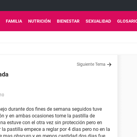
FAMILIA
NUTRICIÓN
BIENESTAR
SEXUALIDAD
GLOSARI
Siguiente Tema
ada
:10
sejo durante dos fines de semana seguidos tuve
ión y en ambas ocasiones tome la pastilla de
na estuve con el otra vez sin protección pero en
a pastilla empece a reglar por 4 dias pero no en la
e mas obscuro y en menos cantidad dos dias fue