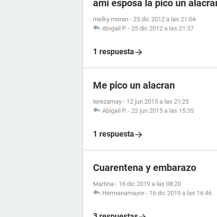
ami esposa la pico un alacr
melky moran
-
25 dic 2012 a las 21:04
Abigail P.
-
25 dic 2012 a las 21:37
1 respuesta
Me pico un alacran
terezamay
-
12 jun 2015 a las 21:25
Abigail P.
-
22 jun 2015 a las 15:35
1 respuesta
Cuarentena y embarazo
Martina
-
16 dic 2019 a las 08:20
Hermanamayor
-
16 dic 2019 a las 16:46
3 respuestas