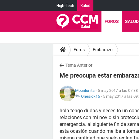
High-Tech
Salud
FOROS
SALUD
Foros
Embarazo
Tema Anterior
Me preocupa estar embaraz
Moonlunita
- 5 may 2017 a las 07:38
Onesick15
-
5 may 2017 a las 09
hola tengo dudas y necesito un con
relaciones con mi novio sin protecc
emergencia. al siguiente fin de sema
esta ocasión cuando me iba a tomar l
misma cantidad que suelo reglan fu