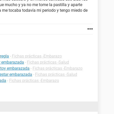
fue mucho y ya no me tome la pastilla y aparte
ra me tocaba todavía mi periodo y tengo miedo de
regla
-
Fichas prácticas -Embarazo
ar embarazada
-
Fichas prácticas -Salud
estoy embarazada
-
Fichas prácticas -Embarazo
 estar embarazada
-
Fichas prácticas -Salud
zada
-
Fichas prácticas -Embarazo