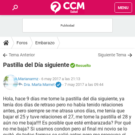
MENU
INICIO
FOROS
Foros
Embarazo
SALUD
Tema Anterior
Siguiente Tema
Pastilla del Día siguiente
Resuelto
FAMILIA
Marianarmz
- 6 may 2017 a las 21:13
NUTRICIÓN
Dra. Marta Marnet
-
7 may 2017 a las 09:44
Hola, hace 9 días me tome la pastilla del día siguiente, ya
BIENESTAR
tenía dos días de retraso pero no había tenido relaciones
antes, pero siempre se me atrasa unos días, me tenía que
SEXUALIDAD
bajar el 25 y tuve relaciones el 27, me tome la pastilla el 28 y
aún no me baja!!!! Es posible que esté embarazada? Por qué
no me baja? Si usamos condon pero al final mi novio se lo
GLOSARIO
quitó, de todas formas se salió antes pero me preocupa el