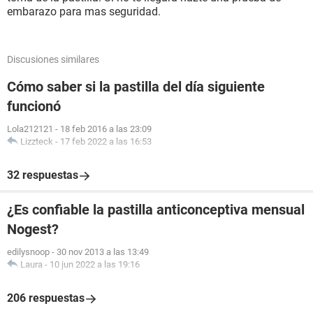
embarazo para mas seguridad.
Discusiones similares
Cómo saber si la pastilla del día siguiente
funcionó
Lola212121
-
18 feb 2016 a las 23:09
Lizzteck
-
17 feb 2022 a las 16:53
32 respuestas
¿Es confiable la pastilla anticonceptiva mensual
Nogest?
edilysnoop
-
30 nov 2013 a las 13:49
Laura
-
10 jun 2022 a las 19:16
206 respuestas