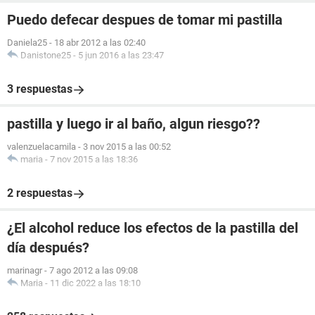
Puedo defecar despues de tomar mi pastilla
Daniela25
-
18 abr 2012 a las 02:40
Danistone25
-
5 jun 2016 a las 23:47
3 respuestas
pastilla y luego ir al baño, algun riesgo??
valenzuelacamila
-
3 nov 2015 a las 00:52
maria
-
7 nov 2015 a las 18:36
2 respuestas
¿El alcohol reduce los efectos de la pastilla del
día después?
marinagr
-
7 ago 2012 a las 09:08
Maria
-
11 dic 2022 a las 18:10