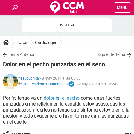
MENU
INICIO
FOROS
Foros
Cardiología
SALUD
Tema Anterior
Siguiente Tema
Dolor en el pecho punzadas en el seno
FAMILIA
Yesypuchita
- 8 may 2017 a las 08:03
NUTRICIÓN
Dra. Marlene Huancahuari
-
8 may 2017 a las 12:24
Por fis tengo ya un
dolor en el pecho
como unas fuertes
BIENESTAR
punzadas q me reflejan en la espalda estoy asustadas las
punzadasxson fuertes no tengo otro sintoma estoy bien d la
SEXUALIDAD
presion y todo ayudeme pro favor tbn me dan las punzadas
en el cuello
GLOSARIO