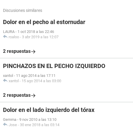
Discusiones similares
Dolor en el pecho al estornudar
LAURA
-
1 oct 2018 a las 22:46
roaloo
-
3 abr 2019 a las 12:07
2 respuestas
PINCHAZOS EN EL PECHO IZQUIERDO
xantol
-
11 ago 2014 a las 17:11
xantol
-
15 ago 2014 a las 03:00
2 respuestas
Dolor en el lado izquierdo del tórax
Gemma
-
9 nov 2010 a las 13:10
Jose
-
30 ene 2018 a las 03:14