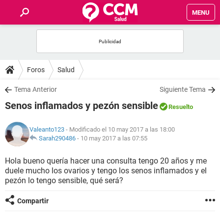
MENU
INICIO
FOROS
Foros
Salud
SALUD
Tema Anterior
Siguiente Tema
Senos inflamados y pezón sensible
Resuelto
FAMILIA
Valeanto123
- Modificado el 10 may 2017 a las 18:00
NUTRICIÓN
Sarah290486
-
10 may 2017 a las 07:55
Hola bueno quería hacer una consulta tengo 20 años y me
BIENESTAR
duele mucho los ovarios y tengo los senos inflamados y el
pezón lo tengo sensible, qué será?
SEXUALIDAD
Compartir
GLOSARIO