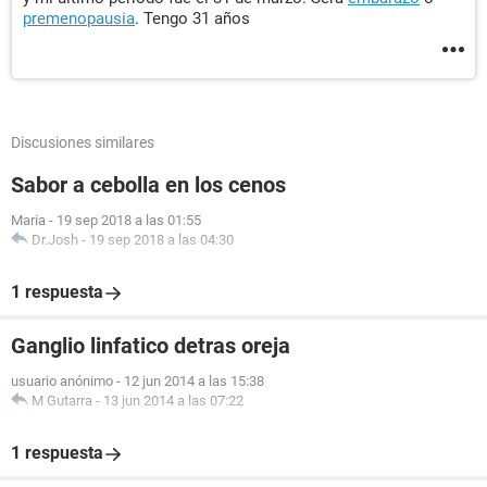
premenopausia
. Tengo 31 años
Discusiones similares
Sabor a cebolla en los cenos
Maria
-
19 sep 2018 a las 01:55
Dr.Josh
-
19 sep 2018 a las 04:30
1 respuesta
Ganglio linfatico detras oreja
usuario anónimo
-
12 jun 2014 a las 15:38
M Gutarra
-
13 jun 2014 a las 07:22
1 respuesta