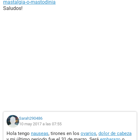
mastalgia-o-mastodinia
Saludos!
Sarah290486
10 may 2017 a las 07:55
Hola tengo
nauseas
, tirones en los
ovarios
,
dolor de cabeza
y mi último periodo fue el 31 de marzo. Será
embarazo
o