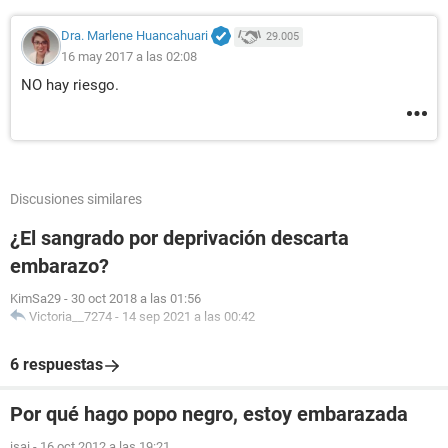
Dra. Marlene Huancahuari
29.005
16 may 2017 a las 02:08
NO hay riesgo.
Discusiones similares
¿El sangrado por deprivación descarta
embarazo?
KimSa29
-
30 oct 2018 a las 01:56
Victoria__7274
-
14 sep 2021 a las 00:42
6 respuestas
Por qué hago popo negro, estoy embarazada
isai
-
16 oct 2012 a las 19:21