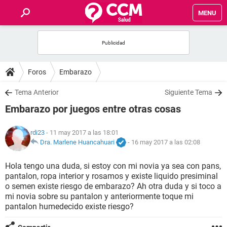
MENU
INICIO
FOROS
Foros
Embarazo
SALUD
Tema Anterior
Siguiente Tema
Embarazo por juegos entre otras cosas
FAMILIA
rdi23
- 11 may 2017 a las 18:01
NUTRICIÓN
Dra. Marlene Huancahuari
-
16 may 2017 a las 02:08
Hola tengo una duda, si estoy con mi novia ya sea con pans,
BIENESTAR
pantalon, ropa interior y rosamos y existe liquido presiminal
o semen existe riesgo de embarazo? Ah otra duda y si toco a
SEXUALIDAD
mi novia sobre su pantalon y anteriormente toque mi
pantalon humedecido existe riesgo?
GLOSARIO