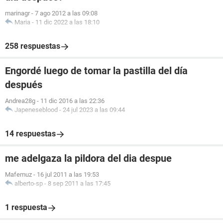
marinagr
-
7 ago 2012 a las 09:08
Maria
-
11 dic 2022 a las 18:10
258 respuestas
Engordé luego de tomar la pastilla del día
después
Andrea28g
-
11 dic 2016 a las 22:36
Japeneseblood
-
24 jul 2023 a las 09:44
14 respuestas
me adelgaza la pildora del dia despue
Mafemuz
-
16 jul 2011 a las 19:53
alberto-sp
-
8 sep 2011 a las 17:45
1 respuesta