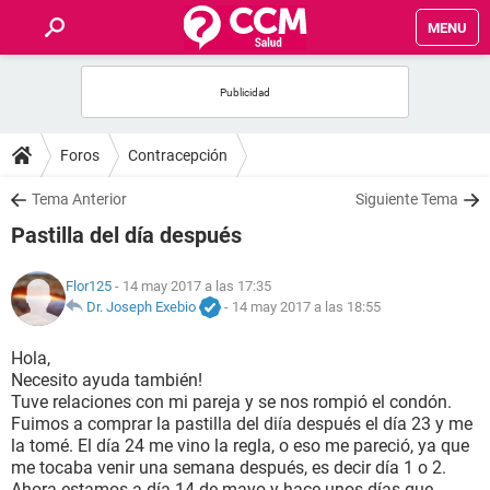
MENU
INICIO
FOROS
Foros
Contracepción
SALUD
Tema Anterior
Siguiente Tema
Pastilla del día después
FAMILIA
Flor125
- 14 may 2017 a las 17:35
NUTRICIÓN
Dr. Joseph Exebio
-
14 may 2017 a las 18:55
Hola,
BIENESTAR
Necesito ayuda también!
Tuve relaciones con mi pareja y se nos rompió el condón.
SEXUALIDAD
Fuimos a comprar la pastilla del diía después el día 23 y me
la tomé. El día 24 me vino la regla, o eso me pareció, ya que
me tocaba venir una semana después, es decir día 1 o 2.
GLOSARIO
Ahora estamos a día 14 de mayo y hace unos días que