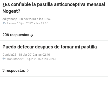
¿Es confiable la pastilla anticonceptiva mensual
Nogest?
edilysnoop
-
30 nov 2013 a las 13:49
Laura
-
10 jun 2022 a las 19:16
206 respuestas
Puedo defecar despues de tomar mi pastilla
Daniela25
-
18 abr 2012 a las 02:40
Danistone25
-
5 jun 2016 a las 23:47
3 respuestas