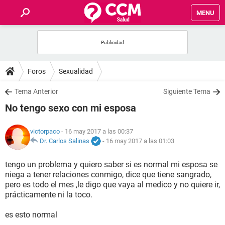
MENU
INICIO
FOROS
Foros
Sexualidad
SALUD
Tema Anterior
Siguiente Tema
No tengo sexo con mi esposa
FAMILIA
victorpaco
- 16 may 2017 a las 00:37
NUTRICIÓN
Dr. Carlos Salinas
-
16 may 2017 a las 01:03
tengo un problema y quiero saber si es normal mi esposa se
BIENESTAR
niega a tener relaciones conmigo, dice que tiene sangrado,
pero es todo el mes ,le digo que vaya al medico y no quiere ir,
SEXUALIDAD
prácticamente ni la toco.
es esto normal
GLOSARIO