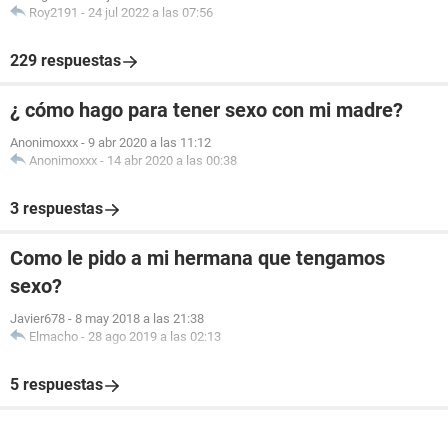
Roy2191
-
24 jul 2022 a las 07:56
229 respuestas
¿ cómo hago para tener sexo con mi madre?
Anonimoxxx
-
9 abr 2020 a las 11:12
Anonimoxxx
-
14 abr 2020 a las 00:38
3 respuestas
Como le pido a mi hermana que tengamos
sexo?
Javier678
-
8 may 2018 a las 21:38
Elmacho
-
28 ago 2019 a las 02:13
5 respuestas