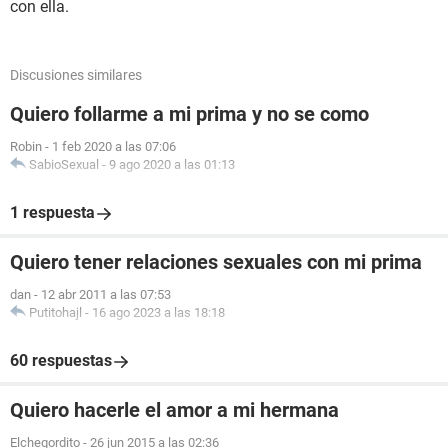
con ella.
Discusiones similares
Quiero follarme a mi prima y no se como
Robin
-
1 feb 2020 a las 07:06
SabioSexual
-
9 ago 2020 a las 01:13
1 respuesta
Quiero tener relaciones sexuales con mi prima
dan
-
12 abr 2011 a las 07:53
Putitohajl
-
16 ago 2023 a las 18:18
60 respuestas
Quiero hacerle el amor a mi hermana
Elchegordito
-
26 jun 2015 a las 02:36