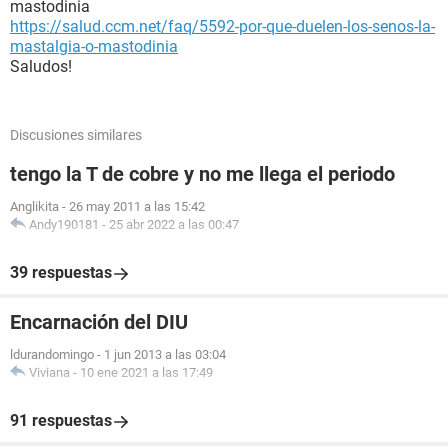
mastodinia
https://salud.ccm.net/faq/5592-por-que-duelen-los-senos-la-
mastalgia-o-mastodinia
Saludos!
Discusiones similares
tengo la T de cobre y no me llega el periodo
Anglikita
-
26 may 2011 a las 15:42
Andy190181
-
25 abr 2022 a las 00:47
39 respuestas
Encarnación del DIU
ldurandomingo
-
1 jun 2013 a las 03:04
Viviana
-
10 ene 2021 a las 17:49
91 respuestas