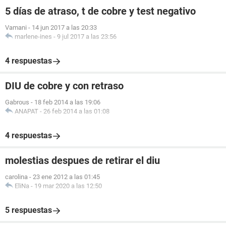
5 días de atraso, t de cobre y test negativo
Vamani
-
14 jun 2017 a las 20:33
marlene-ines
-
9 jul 2017 a las 23:56
4 respuestas
DIU de cobre y con retraso
Gabrous
-
18 feb 2014 a las 19:06
ANAPAT
-
26 feb 2014 a las 01:08
4 respuestas
molestias despues de retirar el diu
carolina
-
23 ene 2012 a las 01:45
EliNa
-
19 mar 2020 a las 12:50
5 respuestas