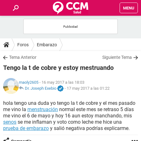
MENU
INICIO
FOROS
Foros
Embarazo
SALUD
Tema Anterior
Siguiente Tema
Tengo la t de cobre y estoy mestruando
FAMILIA
maoly2605
- 16 may 2017 a las 18:03
NUTRICIÓN
Dr. Joseph Exebio
-
17 may 2017 a las 01:22
hola tengo una duda yo tengo la t de cobre y el mes pasado
BIENESTAR
me vino la
menstruación
normal este mes se retraso 5 días
me vino el 6 de mayo y hoy 16 aun estoy manchando, mis
SEXUALIDAD
senos
se me inflaman y voto como leche me hice una
prueba de embarazo
y salió negativa podrías explicarme.
GLOSARIO