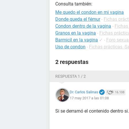
Consulta también:
Me quedo el condon en mi vagina
Donde queda el fémur
-
Fichas práct
Condon dentro de la vagina
-
Fichas
Granos en la vagina
-
Fichas práctic
Barmicil en la vagina
✓
-
Foro sexua
Uso de condon
-
Fichas prácticas -S
2 respuestas
RESPUESTA 1 / 2
Dr. Carlos Salinas
16.108
17 may 2017 a las 01:08
Si se derramó el contenido dentro si.