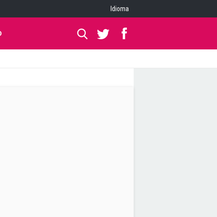
Idioma
O