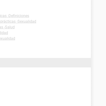
icas -Definiciones
 prácticas -Sexualidad
as -Salud
lidad
exualidad