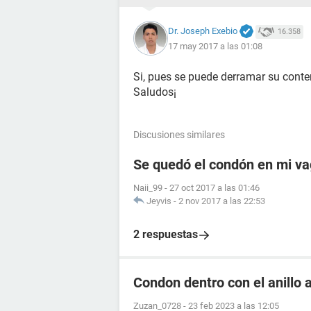
Dr. Joseph Exebio
16.358
17 may 2017 a las 01:08
Si, pues se puede derramar su conte
Saludos¡
Discusiones similares
Se quedó el condón en mi vag
Naii_99
-
27 oct 2017 a las 01:46
Jeyvis
-
2 nov 2017 a las 22:53
2 respuestas
Condon dentro con el anillo 
Zuzan_0728
-
23 feb 2023 a las 12:05