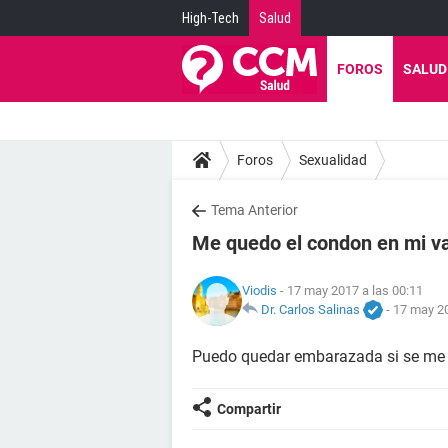
High-Tech
Salud
FOROS
SALUD
Foros
Sexualidad
Tema Anterior
Me quedo el condon en mi v
Viodis
- 17 may 2017 a las 00:11
Dr. Carlos Salinas
-
17 may 20
Puedo quedar embarazada si se me q
Compartir