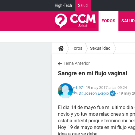
High-Tech
Salud
FOROS
SALUD
Foros
Sexualidad
Tema Anterior
Sangre en mi flujo vaginal
vrl_97
- 19 may 2017 a las 09:24
Dr. Joseph Exebio
-
19 may 20
El dia 14 de mayo fue mi ultimo dia
novio y yo tuvimos relaciones sin pr
estaba infertil porque termino mi pe
Hoy 19 de mayo note en mi flujo vag
idea a que se deba.