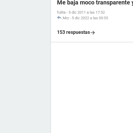
Me baja moco transparente y 
fulita
-
5 dic 2011 a las 17:52
Mrz
-
5 dic 2022 a las 00:55
153 respuestas