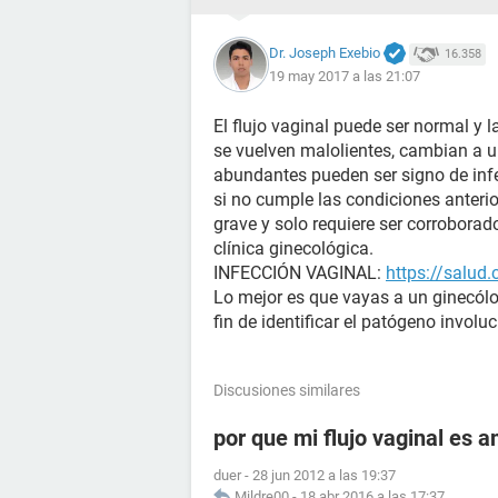
Dr. Joseph Exebio
16.358
19 may 2017 a las 21:07
El flujo vaginal puede ser normal y l
se vuelven malolientes, cambian a un
abundantes pueden ser signo de infe
si no cumple las condiciones anteri
grave y solo requiere ser corroborad
clínica ginecológica.
INFECCIÓN VAGINAL:
https://salud
Lo mejor es que vayas a un ginecól
fin de identificar el patógeno involu
Discusiones similares
por que mi flujo vaginal es 
duer
-
28 jun 2012 a las 19:37
Mildre00
-
18 abr 2016 a las 17:37