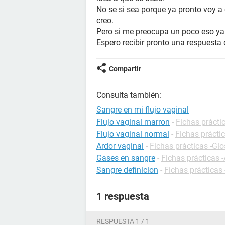
No se si sea porque ya pronto voy 
creo.
Pero si me preocupa un poco eso y
Espero recibir pronto una respuesta
Compartir
Consulta también:
Sangre en mi flujo vaginal
Flujo vaginal marron
-
Fichas prácti
Flujo vaginal normal
-
Fichas prácti
Ardor vaginal
-
Fichas prácticas -Glo
Gases en sangre
-
Fichas prácticas -
Sangre definicion
-
Fichas prácticas 
1 respuesta
RESPUESTA 1 / 1