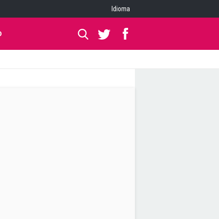
Idioma
O