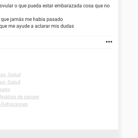
a ovular o que pueda estar embarazada cosa que no
a que jamás me habia pasado
 que me ayude a aclarar mis dudas
cas -Salud
cas -Salud
sario
Análisis de sangre
-Definiciones